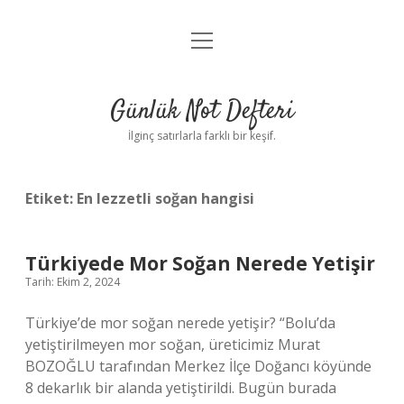
menüyü
Anasayfa
aç
Gizlilik Politikası
Günlük Not Defteri
Yasal Uyarı
İlginç satırlarla farklı bir keşif.
Hakkımızda
Etiket:
En lezzetli soğan hangisi
Türkiyede Mor Soğan Nerede Yetişir
Tarih: Ekim 2, 2024
Türkiye’de mor soğan nerede yetişir? “Bolu’da
yetiştirilmeyen mor soğan, üreticimiz Murat
BOZOĞLU tarafından Merkez İlçe Doğancı köyünde
8 dekarlık bir alanda yetiştirildi. Bugün burada