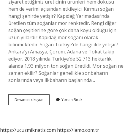
ziyaret ettiğimiz üreticinin ürünleri hem dokusu
hem de verimi açısından etkileyici. Kırmızı soğan
hangi şehirde yetişir? Kapıdağ Yarımadası’nda
üretilen tüm soğanlar mor renktedir. Rengi diğer
soğan çeşitlerine göre çok daha koyu olduğu için
uzun yıllardır Kapıdağ mor soğanı olarak
bilinmektedir. Soğan Türkiye’de hangi ilde yetişir?
Ankara’yı Amasya, Çorum, Adana ve Tokat takip
ediyor. 2018 yılında Türkiye’de 52.713 hektarlık
alanda 1,93 milyon ton soğan üretildi. Mor soğan ne
zaman ekilir? Soğanlar genellikle sonbaharın
sonlarında veya ilkbaharın başlarında…
Türkiyede
Devamını okuyun
Yorum Bırak
Mor
Soğan
Nerede
Yetişir
https://ucuzmiknatis.com
https://lamo.com.tr