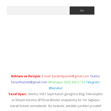
Arama
tps://ilbet.casino/
Reklam ve İletişim:
E-mail:
backlinkpaneli@gmail.com
Teams:
forumhizmeti@gmail.com
Whatsapp: 0262 606 0 726
Telegram:
@karabul
Yasal Uyarı:
Sitemiz, 5651 Sayılı Kanun gereğince Bilgi Teknolojileri
ve İletişim Kurumu (BTK) tarafından onaylanmış bir Yer Sağlayıcı
olarak hizmet vermektedir. Bu nedenle, sitedeki içerikleri proaktif