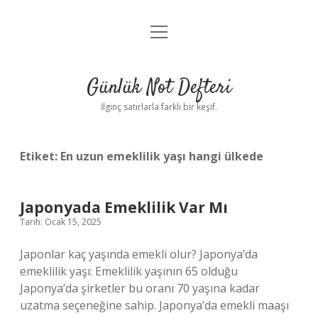
menüyü
Anasayfa
aç
Gizlilik Politikası
Günlük Not Defteri
Yasal Uyarı
İlginç satırlarla farklı bir keşif.
Hakkımızda
Etiket:
En uzun emeklilik yaşı hangi ülkede
Japonyada Emeklilik Var Mı
Tarih: Ocak 15, 2025
Japonlar kaç yaşında emekli olur? Japonya’da
emeklilik yaşı: Emeklilik yaşının 65 olduğu
Japonya’da şirketler bu oranı 70 yaşına kadar
uzatma seçeneğine sahip. Japonya’da emekli maaşı