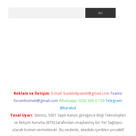
Arama
ps://ilbet.casino/
Reklam ve İletişim:
E-mail:
backlinkpaneli@gmail.com
Teams:
forumhizmeti@gmail.com
Whatsapp: 0262 606 0 726
Telegram:
@karabul
Yasal Uyarı:
Sitemiz, 5651 Sayılı Kanun gereğince Bilgi Teknolojileri
ve İletişim Kurumu (BTK) tarafından onaylanmış bir Yer Sağlayıcı
olarak hizmet vermektedir. Bu nedenle, sitedeki içerikleri proaktif