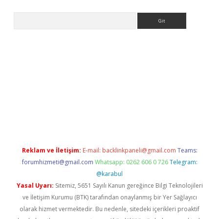
Arama
ps://ilbet.casino/
Reklam ve İletişim:
E-mail:
backlinkpaneli@gmail.com
Teams:
forumhizmeti@gmail.com
Whatsapp: 0262 606 0 726
Telegram:
@karabul
Yasal Uyarı:
Sitemiz, 5651 Sayılı Kanun gereğince Bilgi Teknolojileri
ve İletişim Kurumu (BTK) tarafından onaylanmış bir Yer Sağlayıcı
olarak hizmet vermektedir. Bu nedenle, sitedeki içerikleri proaktif