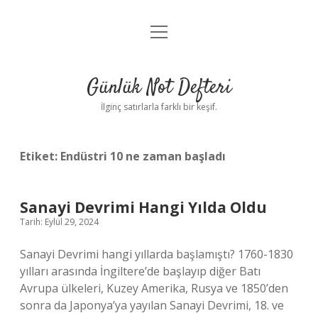
menüyü
Anasayfa
aç
Gizlilik Politikası
Günlük Not Defteri
Yasal Uyarı
İlginç satırlarla farklı bir keşif.
Hakkımızda
Etiket:
Endüstri 10 ne zaman başladı
Sanayi Devrimi Hangi Yılda Oldu
Tarih: Eylül 29, 2024
Sanayi Devrimi hangi yıllarda başlamıştı? 1760-1830
yılları arasında İngiltere’de başlayıp diğer Batı
Avrupa ülkeleri, Kuzey Amerika, Rusya ve 1850’den
sonra da Japonya’ya yayılan Sanayi Devrimi, 18. ve