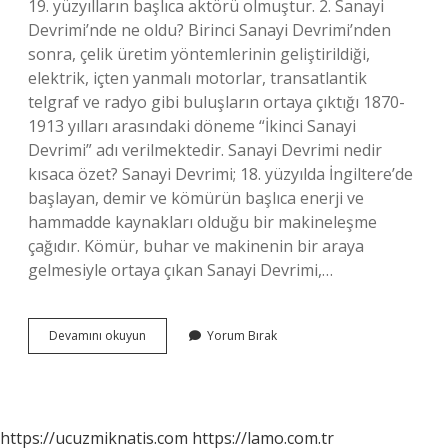
19. yüzyılların başlıca aktörü olmuştur. 2. Sanayi
Devrimi’nde ne oldu? Birinci Sanayi Devrimi’nden
sonra, çelik üretim yöntemlerinin geliştirildiği,
elektrik, içten yanmalı motorlar, transatlantik
telgraf ve radyo gibi buluşların ortaya çıktığı 1870-
1913 yılları arasındaki döneme “İkinci Sanayi
Devrimi” adı verilmektedir. Sanayi Devrimi nedir
kısaca özet? Sanayi Devrimi; 18. yüzyılda İngiltere’de
başlayan, demir ve kömürün başlıca enerji ve
hammadde kaynakları olduğu bir makineleşme
çağıdır. Kömür, buhar ve makinenin bir araya
gelmesiyle ortaya çıkan Sanayi Devrimi,…
Sanayi
Devamını okuyun
Yorum Bırak
Devrimi
Hangi
Yılda
Oldu
https://ucuzmiknatis.com
https://lamo.com.tr