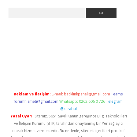
Arama
ps://ilbet.casino/
Reklam ve İletişim:
E-mail:
backlinkpaneli@gmail.com
Teams:
forumhizmeti@gmail.com
Whatsapp: 0262 606 0 726
Telegram:
@karabul
Yasal Uyarı:
Sitemiz, 5651 Sayılı Kanun gereğince Bilgi Teknolojileri
ve İletişim Kurumu (BTK) tarafından onaylanmış bir Yer Sağlayıcı
olarak hizmet vermektedir. Bu nedenle, sitedeki içerikleri proaktif