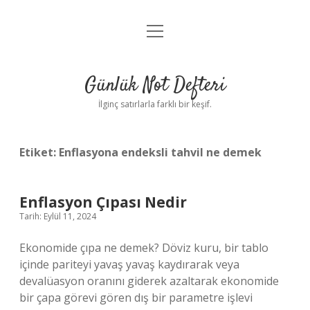
menüyü
Anasayfa
aç
Gizlilik Politikası
Günlük Not Defteri
Yasal Uyarı
İlginç satırlarla farklı bir keşif.
Hakkımızda
Etiket:
Enflasyona endeksli tahvil ne demek
Enflasyon Çıpası Nedir
Tarih: Eylül 11, 2024
Ekonomide çıpa ne demek? Döviz kuru, bir tablo
içinde pariteyi yavaş yavaş kaydırarak veya
devalüasyon oranını giderek azaltarak ekonomide
bir çapa görevi gören dış bir parametre işlevi