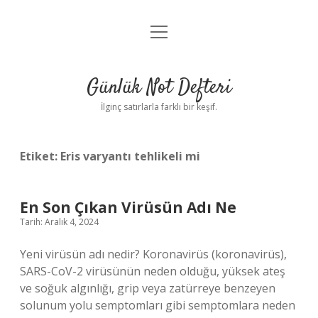
menüyü
Anasayfa
aç
Gizlilik Politikası
Günlük Not Defteri
Yasal Uyarı
İlginç satırlarla farklı bir keşif.
Hakkımızda
Etiket:
Eris varyantı tehlikeli mi
En Son Çıkan Virüsün Adı Ne
Tarih: Aralık 4, 2024
Yeni virüsün adı nedir? Koronavirüs (koronavirüs),
SARS-CoV-2 virüsünün neden olduğu, yüksek ateş
ve soğuk algınlığı, grip veya zatürreye benzeyen
solunum yolu semptomları gibi semptomlara neden