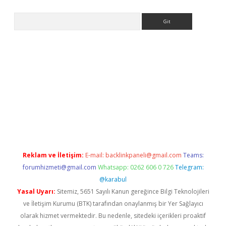
Arama
tps://ilbet.casino/
Reklam ve İletişim:
E-mail:
backlinkpaneli@gmail.com
Teams:
forumhizmeti@gmail.com
Whatsapp: 0262 606 0 726
Telegram:
@karabul
Yasal Uyarı:
Sitemiz, 5651 Sayılı Kanun gereğince Bilgi Teknolojileri
ve İletişim Kurumu (BTK) tarafından onaylanmış bir Yer Sağlayıcı
olarak hizmet vermektedir. Bu nedenle, sitedeki içerikleri proaktif