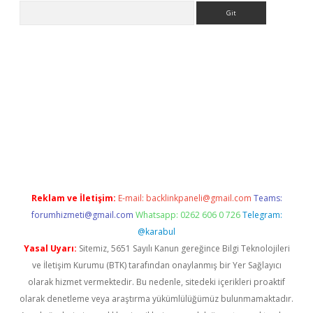
Arama
ps://ilbet.casino/
Reklam ve İletişim:
E-mail:
backlinkpaneli@gmail.com
Teams:
forumhizmeti@gmail.com
Whatsapp: 0262 606 0 726
Telegram:
@karabul
Yasal Uyarı:
Sitemiz, 5651 Sayılı Kanun gereğince Bilgi Teknolojileri
ve İletişim Kurumu (BTK) tarafından onaylanmış bir Yer Sağlayıcı
olarak hizmet vermektedir. Bu nedenle, sitedeki içerikleri proaktif
olarak denetleme veya araştırma yükümlülüğümüz bulunmamaktadır.