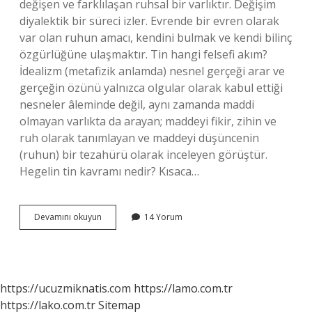
değişen ve farklılaşan ruhsal bir varlıktır. Değişim
diyalektik bir süreci izler. Evrende bir evren olarak
var olan ruhun amacı, kendini bulmak ve kendi bilinç
özgürlüğüne ulaşmaktır. Tin hangi felsefi akım?
İdealizm (metafizik anlamda) nesnel gerçeği arar ve
gerçeğin özünü yalnızca olgular olarak kabul ettiği
nesneler âleminde değil, aynı zamanda maddi
olmayan varlıkta da arayan; maddeyi fikir, zihin ve
ruh olarak tanımlayan ve maddeyi düşüncenin
(ruhun) bir tezahürü olarak inceleyen görüştür.
Hegelin tin kavramı nedir? Kısaca…
Tanrı
Devamını okuyun
14 Yorum
Geist
Fikir
Akıl
Ve
Tin
https://ucuzmiknatis.com
https://lamo.com.tr
Hangisini
https://lako.com.tr
Sitemap
Temsil