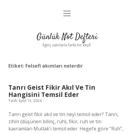
menüyü
Anasayfa
aç
Gizlilik Politikası
Günlük Not Defteri
Yasal Uyarı
İlginç satırlarla farklı bir keşif.
Hakkımızda
Etiket:
Felsefi akımları nelerdir
Tanrı Geist Fikir Akıl Ve Tin
Hangisini Temsil Eder
Tarih: Eylül 15, 2024
Tanrı geist fikir akıl ve tin neyi temsil eder? Tanrı,
zihin (düşünen bilinç, ruh), fikir, ruh ve tin
kavramları Mutlak’ı temsil eder. Hegel’e göre “Ruh”,