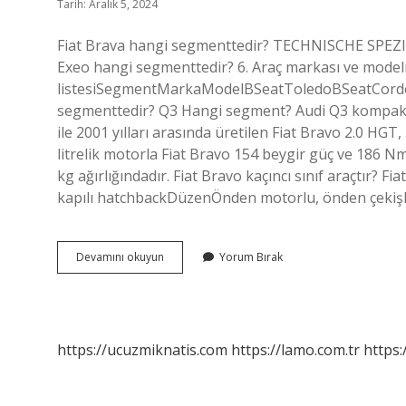
Tarih: Aralık 5, 2024
Fiat Brava hangi segmenttedir? TECHNISCHE SPE
Exeo hangi segmenttedir? 6. Araç markası ve mode
listesiSegmentMarkaModelBSeatToledoBSeatCordo
segmenttedir? Q3 Hangi segment? Audi Q3 kompakt 
ile 2001 yılları arasında üretilen Fiat Bravo 2.0 HGT, 
litrelik motorla Fiat Bravo 154 beygir güç ve 186 
kg ağırlığındadır. Fiat Bravo kaçıncı sınıf araçtır? 
kapılı hatchbackDüzenÖnden motorlu, önden çekişl
Bravo
Devamını okuyun
Yorum Bırak
Hangi
Segment
https://ucuzmiknatis.com
https://lamo.com.tr
https: