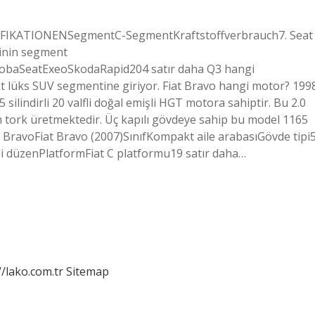
ZIFIKATIONENSegmentC-SegmentKraftstoffverbrauch7. Seat
linin segment
baSeatExeoSkodaRapid204 satır daha Q3 hangi
lüks SUV segmentine giriyor. Fiat Bravo hangi motor? 199
5 silindirli 20 valfli doğal emişli HGT motora sahiptir. Bu 2.0
Nm tork üretmektedir. Üç kapılı gövdeye sahip bu model 1165
Fiat BravoFiat Bravo (2007)SınıfKompakt aile arabasıGövde tipi
i düzenPlatformFiat C platformu19 satır daha…
//lako.com.tr
Sitemap