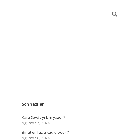
Sidebar
Son Yazılar
https://ilbe
Kara Sevda’yı kim yazdı ?
Ağustos 7, 2026
Bir at en fazla kaç kilodur ?
Ağustos 6, 2026