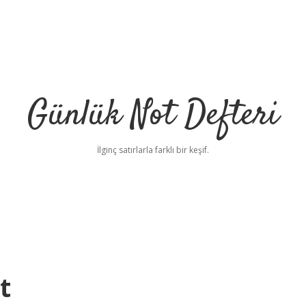
Günlük Not Defteri
İlginç satırlarla farklı bir keşif.
t