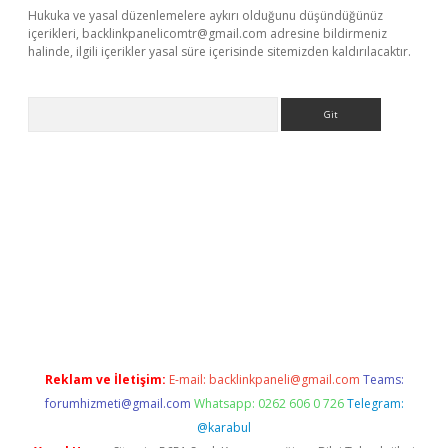
Hukuka ve yasal düzenlemelere aykırı olduğunu düşündüğünüz
içerikleri,
backlinkpanelicomtr@gmail.com
adresine bildirmeniz
halinde, ilgili içerikler yasal süre içerisinde sitemizden kaldırılacaktır.
Arama
ps://ilbet.casino/
Reklam ve İletişim:
E-mail:
backlinkpaneli@gmail.com
Teams:
forumhizmeti@gmail.com
Whatsapp: 0262 606 0 726
Telegram:
@karabul