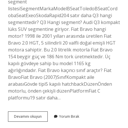
segment
listesiSegmentMarkaModelBSeatToledoBSeatCord
obaSeatExeoSkodaRapid204 satır daha Q3 hangi
segmenttedir? Q3 Hangi segment? Audi Q3 kompakt
lüks SUV segmentine giriyor. Fiat Bravo hangi
motor? 1998 ile 2001 yılları arasında üretilen Fiat
Bravo 2.0 HGT, 5 silindirli 20 valfli doğal emişli HGT
motora sahiptir. Bu 2.0 litrelik motorla Fiat Bravo
154 beygir güç ve 186 Nm tork üretmektedir. Üç
kapılı gövdeye sahip bu model 1165 kg
ağırlığındadır. Fiat Bravo kaçıncı sınıf araçtır? Fiat
BravoFiat Bravo (2007)SınıfKompakt aile
arabasıGövde tipi5 kapılı hatchbackDüzenÖnden
motorlu, önden çekişli düzenPlatformFiat C
platformu19 satır daha…
Bravo
Devamını okuyun
Yorum Bırak
Hangi
Segment