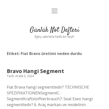
menüyü
Anasayfa
aç
Gizlilik Politikası
Günlük Not Defteri
Yasal Uyarı
İlginç satırlarla farklı bir keşif.
Hakkımızda
Etiket:
Fiat Bravo üretimi neden durdu
Bravo Hangi Segment
Tarih: Aralık 5, 2024
Fiat Brava hangi segmenttedir? TECHNISCHE
SPEZIFIKATIONENSegmentC-
SegmentKraftstoffverbrauch7. Seat Exeo hangi
segmenttedir? 6. Araç markası ve modelinin