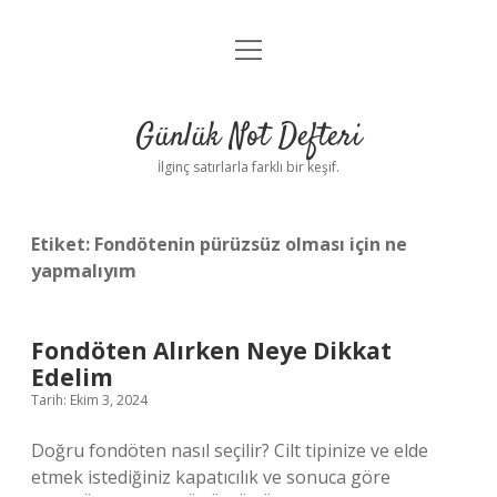
menüyü
Anasayfa
aç
Gizlilik Politikası
Günlük Not Defteri
Yasal Uyarı
İlginç satırlarla farklı bir keşif.
Hakkımızda
Etiket:
Fondötenin pürüzsüz olması için ne
yapmalıyım
Fondöten Alırken Neye Dikkat
Edelim
Tarih: Ekim 3, 2024
Doğru fondöten nasıl seçilir? Cilt tipinize ve elde
etmek istediğiniz kapatıcılık ve sonuca göre