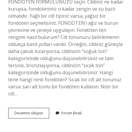
FONDÖTEN FORMÜLÜNÜZÜ seçin. Cildiniz ne kadar
kuruysa, fondöteniniz o kadar zengin ve su bazlı
olmalıdır. Yağlı bir cilt tipiniz varsa, yağsız bir
fondöten seçmelisiniz. FONDÖTEN’i ağız ve burun
çevresine ve çeneye uygulayın. Fondöten ten
rengimi nasıl bulurum? Cilt tonunuzu belirlemenin
oldukça basit yolları vardır. Örneğin, cildiniz güneşte
daha çabuk kızarıyorsa, cildinizin “soğuk ton”
kategorisinde olduğunu düşünebilirsiniz ve tam
tersine, bronzlaşıyorsa, cildinizin “sıcak ton”
kategorisinde olduğunu düşünebilirsiniz. Hangi
tene hangi renk fondöten? Sıcak bir cilt alt tonunuz
varsa: sarı alt tonlu bir fondöten kullanın. Nötr bir
cilt…
Fondöten
Devamını okuyun
Yorum Bırak
Alırken
Neye
Dikkat