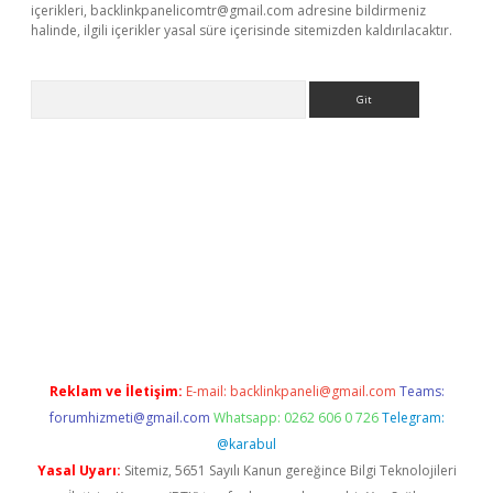
içerikleri,
backlinkpanelicomtr@gmail.com
adresine bildirmeniz
halinde, ilgili içerikler yasal süre içerisinde sitemizden kaldırılacaktır.
Arama
ps://ilbet.casino/
Reklam ve İletişim:
E-mail:
backlinkpaneli@gmail.com
Teams:
forumhizmeti@gmail.com
Whatsapp: 0262 606 0 726
Telegram:
@karabul
Yasal Uyarı:
Sitemiz, 5651 Sayılı Kanun gereğince Bilgi Teknolojileri