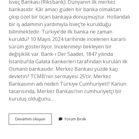
İsveç Bankası (Riksbank): Dünyanın ilk merkez
bankasıdır. Kâr amacı güden bir banka olmaktan
çıkıp özel bir ticari bankaya dönüşmüştür. Hollandalı
bir iş adamının yardımıyla İsveç’te kurulduğu
bilinmektedir. Türkiye’de ilk banka ne zaman
kuruldu? 10 Mayıs 2024 tarihinde incelenen kararlı
sürüm gösteriliyor. İncelenmeyi bekleyen bir
değişiklik var. Bank-ı Der Saadet, 1847 yılında
İstanbul’da Galata bankerleri tarafından kurulan ilk
Osmanlı bankasıdır. Merkez Bankası yüzde kaçı
devletin? TCMB’nin sermayesi 25’tir. Merkez
Bankasının adı neden Türkiye Cumhuriyeti? Kanun
tasarısında, Merkez Bankası’nın cumhuriyetçi bir
kuruluş olduğunu…
Ilk
Devamını okuyun
Yorum Bırak
Merkez
Bankası
Ne