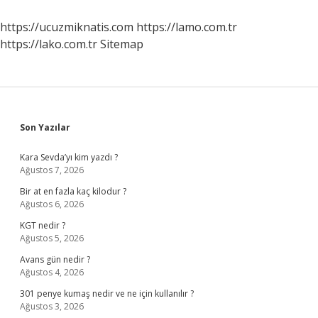
Zaman
Kuruldu
https://ucuzmiknatis.com
https://lamo.com.tr
https://lako.com.tr
Sitemap
Sidebar
Son Yazılar
Kara Sevda’yı kim yazdı ?
Ağustos 7, 2026
Bir at en fazla kaç kilodur ?
Ağustos 6, 2026
KGT nedir ?
Ağustos 5, 2026
Avans gün nedir ?
Ağustos 4, 2026
301 penye kumaş nedir ve ne için kullanılır ?
Ağustos 3, 2026