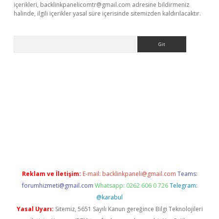
içerikleri,
backlinkpanelicomtr@gmail.com
adresine bildirmeniz
halinde, ilgili içerikler yasal süre içerisinde sitemizden kaldırılacaktır.
Arama
ps://ilbet.casino/
Reklam ve İletişim:
E-mail:
backlinkpaneli@gmail.com
Teams:
forumhizmeti@gmail.com
Whatsapp: 0262 606 0 726
Telegram:
@karabul
Yasal Uyarı:
Sitemiz, 5651 Sayılı Kanun gereğince Bilgi Teknolojileri