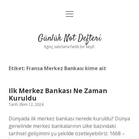
menüyü
Anasayfa
aç
Gizlilik Politikası
Günlük Not Defteri
Yasal Uyarı
İlginç satırlarla farklı bir keşif.
Hakkımızda
Etiket:
Fransa Merkez Bankası kime ait
Ilk Merkez Bankası Ne Zaman
Kuruldu
Tarih: Ekim 12, 2024
Dünyada ilk merkez bankası nerede kuruldu? Dünya
genelinde merkez bankalarının ülke bazındaki
tarihsel gelişimini şu şekilde özetleyebiliriz: 1668 –