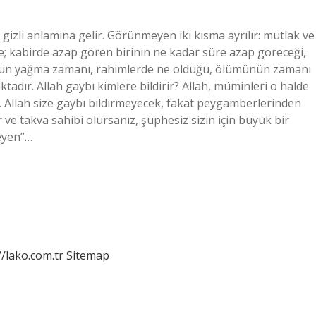
li anlamına gelir. Görünmeyen iki kısma ayrılır: mutlak ve
e; kabirde azap gören birinin ne kadar süre azap göreceği,
murun yağma zamanı, rahimlerde ne olduğu, ölümünün zamanı
aktadır. Allah gaybı kimlere bildirir? Allah, müminleri o halde
. Allah size gaybı bildirmeyecek, fakat peygamberlerinden
ır ve takva sahibi olursanız, şüphesiz sizin için büyük bir
eyen”…
//lako.com.tr
Sitemap