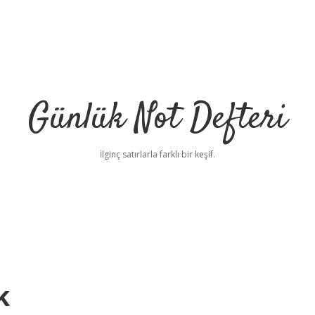
Günlük Not Defteri
İlginç satırlarla farklı bir keşif.
k