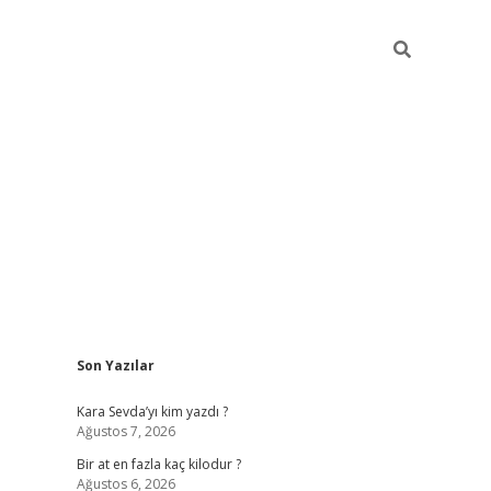
Sidebar
Son Yazılar
https://ilbe
Kara Sevda’yı kim yazdı ?
Ağustos 7, 2026
Bir at en fazla kaç kilodur ?
Ağustos 6, 2026