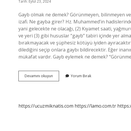
Tarih: Eylül 23, 2024
Gayb olmak ne demek? Görünmeyen, bilinmeyen ve giz
izafi. Ne gayba girer? Hz. Muhammed’in hadislerind
yani gelecekte ne olacağı, (2) Kıyamet saati, yağ
ve yeri (3) gibi hususlar “gayb” tabiri içinde yer alm
bırakmayacak ve şüphesiz kötüyü iyiden ayıracaktır
dilediğini seçip onlara gaybı bildirecektir. Eğer inan
mükafat vardır. Gayb eylemek ne demek? “Görünm
Gayb
Devamını okuyun
Yorum Bırak
Oldu
Ne
Demek
https://ucuzmiknatis.com
https://lamo.com.tr
https: