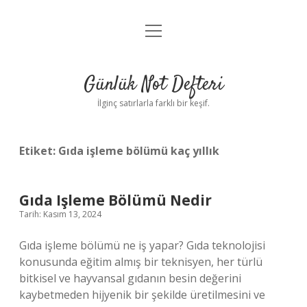
menüyü
Anasayfa
aç
Gizlilik Politikası
Günlük Not Defteri
Yasal Uyarı
İlginç satırlarla farklı bir keşif.
Hakkımızda
Etiket:
Gıda işleme bölümü kaç yıllık
Gıda Işleme Bölümü Nedir
Tarih: Kasım 13, 2024
Gıda işleme bölümü ne iş yapar? Gıda teknolojisi
konusunda eğitim almış bir teknisyen, her türlü
bitkisel ve hayvansal gıdanın besin değerini
kaybetmeden hijyenik bir şekilde üretilmesini ve