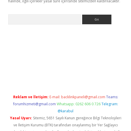
halinde, ilgili içerikler yasal süre içerisinde sitemizden kaldırılacaktır.
Arama
ps://ilbet.casino/
Reklam ve İletişim:
E-mail:
backlinkpaneli@gmail.com
Teams:
forumhizmeti@gmail.com
Whatsapp: 0262 606 0 726
Telegram:
@karabul
Yasal Uyarı:
Sitemiz, 5651 Sayılı Kanun gereğince Bilgi Teknolojileri
ve İletişim Kurumu (BTK) tarafından onaylanmış bir Yer Sağlayıcı