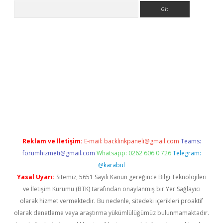
Arama
ps://ilbet.casino/
Reklam ve İletişim:
E-mail:
backlinkpaneli@gmail.com
Teams:
forumhizmeti@gmail.com
Whatsapp: 0262 606 0 726
Telegram:
@karabul
Yasal Uyarı:
Sitemiz, 5651 Sayılı Kanun gereğince Bilgi Teknolojileri
ve İletişim Kurumu (BTK) tarafından onaylanmış bir Yer Sağlayıcı
olarak hizmet vermektedir. Bu nedenle, sitedeki içerikleri proaktif
olarak denetleme veya araştırma yükümlülüğümüz bulunmamaktadır.