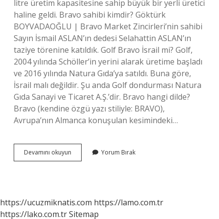
litre üretim kapasitesine sahip büyük bir yerli üretici
haline geldi. Bravo sahibi kimdir? Göktürk
BOYVADAOĞLU | Bravo Market Zincirleri’nin sahibi
Sayın İsmail ASLAN’ın dedesi Selahattin ASLAN’ın
taziye törenine katıldık. Golf Bravo İsrail mi? Golf,
2004 yılında Schöller’in yerini alarak üretime başladı
ve 2016 yılında Natura Gıda’ya satıldı. Buna göre,
İsrail malı değildir. Şu anda Golf dondurması Natura
Gıda Sanayi ve Ticaret A.Ş.’dir. Bravo hangi dilde?
Bravo (kendine özgü yazı stiliyle: BRAVO),
Avrupa’nın Almanca konuşulan kesimindeki…
Bravo
Devamını okuyun
Yorum Bırak
Hangi
Ülkenin
https://ucuzmiknatis.com
https://lamo.com.tr
https://lako.com.tr
Sitemap