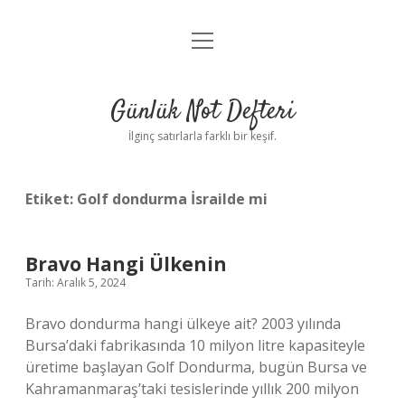
menüyü
Anasayfa
aç
Gizlilik Politikası
Günlük Not Defteri
Yasal Uyarı
İlginç satırlarla farklı bir keşif.
Hakkımızda
Etiket:
Golf dondurma İsrailde mi
Bravo Hangi Ülkenin
Tarih: Aralık 5, 2024
Bravo dondurma hangi ülkeye ait? 2003 yılında
Bursa’daki fabrikasında 10 milyon litre kapasiteyle
üretime başlayan Golf Dondurma, bugün Bursa ve
Kahramanmaraş’taki tesislerinde yıllık 200 milyon