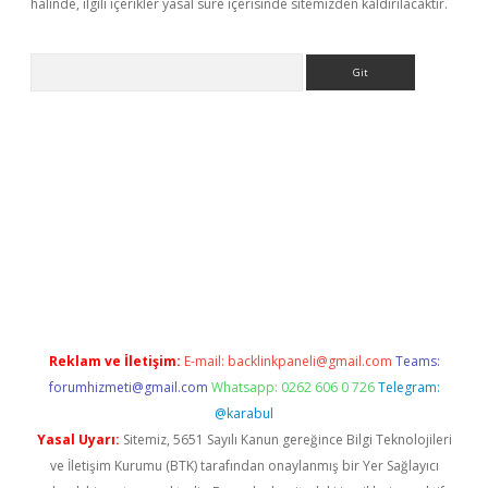
halinde, ilgili içerikler yasal süre içerisinde sitemizden kaldırılacaktır.
Arama
ps://ilbet.casino/
Reklam ve İletişim:
E-mail:
backlinkpaneli@gmail.com
Teams:
forumhizmeti@gmail.com
Whatsapp: 0262 606 0 726
Telegram:
@karabul
Yasal Uyarı:
Sitemiz, 5651 Sayılı Kanun gereğince Bilgi Teknolojileri
ve İletişim Kurumu (BTK) tarafından onaylanmış bir Yer Sağlayıcı