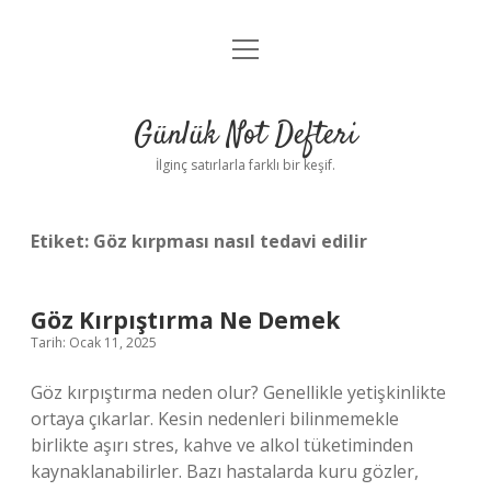
menüyü
Anasayfa
aç
Gizlilik Politikası
Günlük Not Defteri
Yasal Uyarı
İlginç satırlarla farklı bir keşif.
Hakkımızda
Etiket:
Göz kırpması nasıl tedavi edilir
Göz Kırpıştırma Ne Demek
Tarih: Ocak 11, 2025
Göz kırpıştırma neden olur? Genellikle yetişkinlikte
ortaya çıkarlar. Kesin nedenleri bilinmemekle
birlikte aşırı stres, kahve ve alkol tüketiminden
kaynaklanabilirler. Bazı hastalarda kuru gözler,