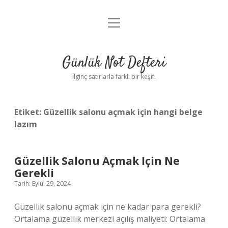
menüyü
Anasayfa
aç
Gizlilik Politikası
Günlük Not Defteri
Yasal Uyarı
İlginç satırlarla farklı bir keşif.
Hakkımızda
Etiket:
Güzellik salonu açmak için hangi belge
lazım
Güzellik Salonu Açmak Için Ne
Gerekli
Tarih: Eylül 29, 2024
Güzellik salonu açmak için ne kadar para gerekli?
Ortalama güzellik merkezi açılış maliyeti: Ortalama