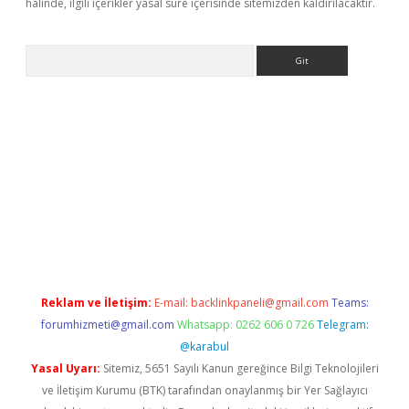
halinde, ilgili içerikler yasal süre içerisinde sitemizden kaldırılacaktır.
Arama
s://ilbet.casino/
Reklam ve İletişim:
E-mail:
backlinkpaneli@gmail.com
Teams:
forumhizmeti@gmail.com
Whatsapp: 0262 606 0 726
Telegram:
@karabul
Yasal Uyarı:
Sitemiz, 5651 Sayılı Kanun gereğince Bilgi Teknolojileri
ve İletişim Kurumu (BTK) tarafından onaylanmış bir Yer Sağlayıcı