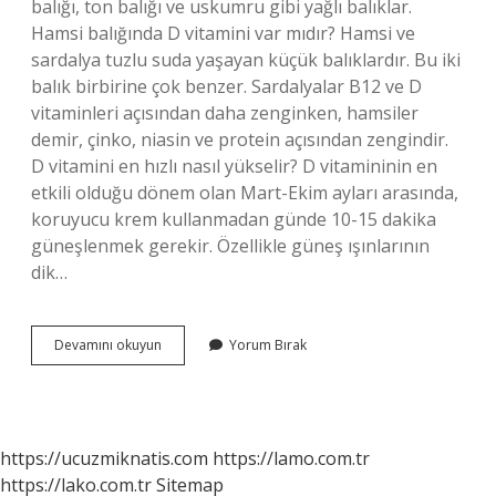
balığı, ton balığı ve uskumru gibi yağlı balıklar.
Hamsi balığında D vitamini var mıdır? Hamsi ve
sardalya tuzlu suda yaşayan küçük balıklardır. Bu iki
balık birbirine çok benzer. Sardalyalar B12 ve D
vitaminleri açısından daha zenginken, hamsiler
demir, çinko, niasin ve protein açısından zengindir.
D vitamini en hızlı nasıl yükselir? D vitamininin en
etkili olduğu dönem olan Mart-Ekim ayları arasında,
koruyucu krem ​​kullanmadan günde 10-15 dakika
güneşlenmek gerekir. Özellikle güneş ışınlarının
dik…
D
Devamını okuyun
Yorum Bırak
Vitamini
Hangi
Balıkta
Var
https://ucuzmiknatis.com
https://lamo.com.tr
https://lako.com.tr
Sitemap