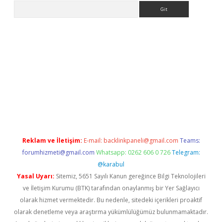
Arama
ps://ilbet.casino/
Reklam ve İletişim:
E-mail:
backlinkpaneli@gmail.com
Teams:
forumhizmeti@gmail.com
Whatsapp: 0262 606 0 726
Telegram:
@karabul
Yasal Uyarı:
Sitemiz, 5651 Sayılı Kanun gereğince Bilgi Teknolojileri
ve İletişim Kurumu (BTK) tarafından onaylanmış bir Yer Sağlayıcı
olarak hizmet vermektedir. Bu nedenle, sitedeki içerikleri proaktif
olarak denetleme veya araştırma yükümlülüğümüz bulunmamaktadır.