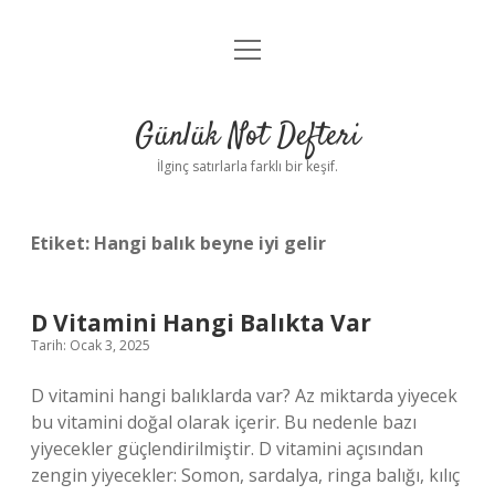
menüyü
Anasayfa
aç
Gizlilik Politikası
Günlük Not Defteri
Yasal Uyarı
İlginç satırlarla farklı bir keşif.
Hakkımızda
Etiket:
Hangi balık beyne iyi gelir
D Vitamini Hangi Balıkta Var
Tarih: Ocak 3, 2025
D vitamini hangi balıklarda var? Az miktarda yiyecek
bu vitamini doğal olarak içerir. Bu nedenle bazı
yiyecekler güçlendirilmiştir. D vitamini açısından
zengin yiyecekler: Somon, sardalya, ringa balığı, kılıç