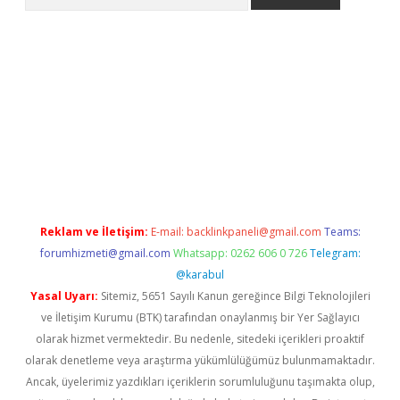
et.casino/
Reklam ve İletişim:
E-mail:
backlinkpaneli@gmail.com
Teams:
forumhizmeti@gmail.com
Whatsapp: 0262 606 0 726
Telegram:
@karabul
Yasal Uyarı:
Sitemiz, 5651 Sayılı Kanun gereğince Bilgi Teknolojileri
ve İletişim Kurumu (BTK) tarafından onaylanmış bir Yer Sağlayıcı
olarak hizmet vermektedir. Bu nedenle, sitedeki içerikleri proaktif
olarak denetleme veya araştırma yükümlülüğümüz bulunmamaktadır.
Ancak, üyelerimiz yazdıkları içeriklerin sorumluluğunu taşımakta olup,