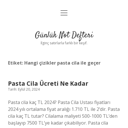
menüyü
Anasayfa
aç
Gizlilik Politikası
Günlük Not Defteri
Yasal Uyarı
İlginç satırlarla farklı bir keşif.
Hakkımızda
Etiket:
Hangi çizikler pasta cila ile geçer
Pasta Cila Ücreti Ne Kadar
Tarih: Eylül 20, 2024
Pasta cila kaç TL 2024? Pasta Cila Ustası fiyatları
2024 yılı ortalama fiyat aralığı 1.710 TL ile 2’dir. Pasta
cila kaç TL tutar? Cilalama maliyeti 500-1000 TL’den
başlayıp 7500 TL’ye kadar çıkabiliyor. Pasta cila