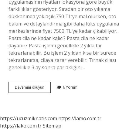
uygulamasının fiyatları lokasyona göre büyük
farklılıklar gösteriyor. Sıradan bir oto yıkama
dükkanında yaklaşık 750 TL’ye mal olurken, oto
bakım ve detaylandırma gibi daha lüks uygulama
merkezlerinde fiyat 7500 TL’ye kadar çıkabiliyor.
Pasta cila ne kadar kalıcı? Pasta cila ne kadar
dayanır? Pasta işlemi genellikle 2 yılda bir
tekrarlanabilir. Bu işlem 2 yıldan kısa bir sürede
tekrarlanırsa, cilaya zarar verebilir. Tırnak cilası
genellikle 3 ay sonra parlaklığını…
Pasta
Devamını okuyun
6 Yorum
Cila
Ücreti
Ne
Kadar
https://ucuzmiknatis.com
https://lamo.com.tr
https://lako.com.tr
Sitemap