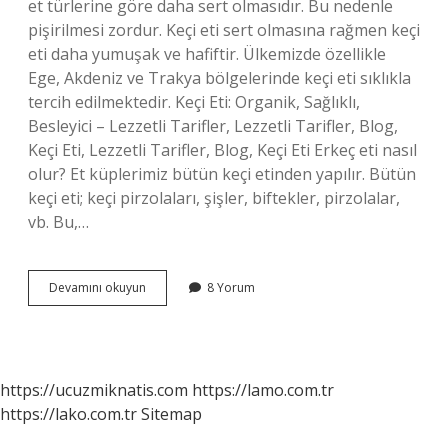
et türlerine göre daha sert olmasıdır. Bu nedenle
pişirilmesi zordur. Keçi eti sert olmasına rağmen keçi
eti daha yumuşak ve hafiftir. Ülkemizde özellikle
Ege, Akdeniz ve Trakya bölgelerinde keçi eti sıklıkla
tercih edilmektedir. Keçi Eti: Organik, Sağlıklı,
Besleyici – Lezzetli Tarifler, Lezzetli Tarifler, Blog,
Keçi Eti, Lezzetli Tarifler, Blog, Keçi Eti Erkeç eti nasıl
olur? Et küplerimiz bütün keçi etinden yapılır. Bütün
keçi eti; keçi pirzolaları, şişler, biftekler, pirzolalar,
vb. Bu,…
Çebiç
Devamını okuyun
8 Yorum
Eti
Nedir
https://ucuzmiknatis.com
https://lamo.com.tr
https://lako.com.tr
Sitemap