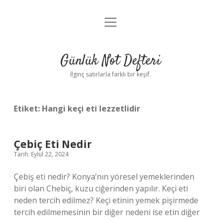
menüyü
Anasayfa
aç
Gizlilik Politikası
Günlük Not Defteri
Yasal Uyarı
İlginç satırlarla farklı bir keşif.
Hakkımızda
Etiket:
Hangi keçi eti lezzetlidir
Çebiç Eti Nedir
Tarih: Eylül 22, 2024
Çebiş eti nedir? Konya’nın yöresel yemeklerinden
biri olan Chebiç, kuzu ciğerinden yapılır. Keçi eti
neden tercih edilmez? Keçi etinin yemek pişirmede
tercih edilmemesinin bir diğer nedeni ise etin diğer