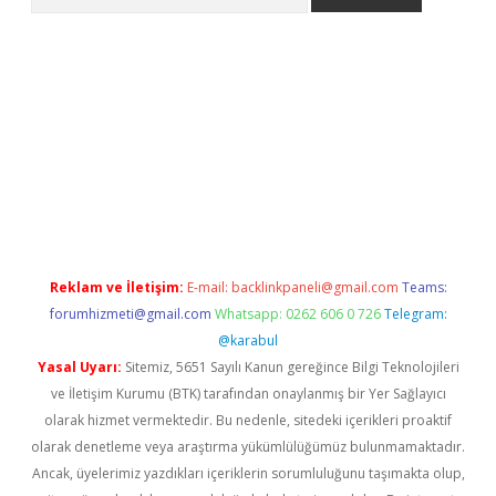
ps://ilbet.casino/
Reklam ve İletişim:
E-mail:
backlinkpaneli@gmail.com
Teams:
forumhizmeti@gmail.com
Whatsapp: 0262 606 0 726
Telegram:
@karabul
Yasal Uyarı:
Sitemiz, 5651 Sayılı Kanun gereğince Bilgi Teknolojileri
ve İletişim Kurumu (BTK) tarafından onaylanmış bir Yer Sağlayıcı
olarak hizmet vermektedir. Bu nedenle, sitedeki içerikleri proaktif
olarak denetleme veya araştırma yükümlülüğümüz bulunmamaktadır.
Ancak, üyelerimiz yazdıkları içeriklerin sorumluluğunu taşımakta olup,