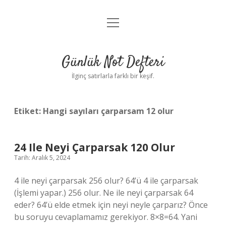
menüyü
Anasayfa
aç
Gizlilik Politikası
Günlük Not Defteri
Yasal Uyarı
İlginç satırlarla farklı bir keşif.
Hakkımızda
Etiket:
Hangi sayıları çarparsam 12 olur
24 Ile Neyi Çarparsak 120 Olur
Tarih: Aralık 5, 2024
4 ile neyi çarparsak 256 olur? 64’ü 4 ile çarparsak
(İşlemi yapar.) 256 olur. Ne ile neyi çarparsak 64
eder? 64’ü elde etmek için neyi neyle çarparız? Önce
bu soruyu cevaplamamız gerekiyor. 8×8=64. Yani