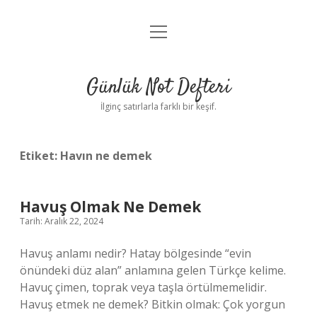
menüyü
Anasayfa
aç
Gizlilik Politikası
Günlük Not Defteri
Yasal Uyarı
İlginç satırlarla farklı bir keşif.
Hakkımızda
Etiket:
Havın ne demek
Havuş Olmak Ne Demek
Tarih: Aralık 22, 2024
Havuş anlamı nedir? Hatay bölgesinde “evin
önündeki düz alan” anlamına gelen Türkçe kelime.
Havuç çimen, toprak veya taşla örtülmemelidir.
Havuş etmek ne demek? Bitkin olmak: Çok yorgun