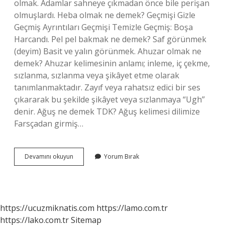
olmak. Adamlar sahneye çıkmadan önce bile perişan
olmuşlardı. Heba olmak ne demek? Geçmişi Gizle
Geçmiş Ayrıntıları Geçmişi Temizle Geçmiş: Boşa
Harcandı. Pel pel bakmak ne demek? Saf görünmek
(deyim) Basit ve yalın görünmek. Ahuzar olmak ne
demek? Ahuzar kelimesinin anlamı; inleme, iç çekme,
sızlanma, sızlanma veya şikâyet etme olarak
tanımlanmaktadır. Zayıf veya rahatsız edici bir ses
çıkararak bu şekilde şikâyet veya sızlanmaya “Ugh”
denir. Ağuş ne demek TDK? Ağuş kelimesi dilimize
Farsçadan girmiş…
Havuş
Devamını okuyun
Yorum Bırak
Olmak
Ne
Demek
https://ucuzmiknatis.com
https://lamo.com.tr
https://lako.com.tr
Sitemap