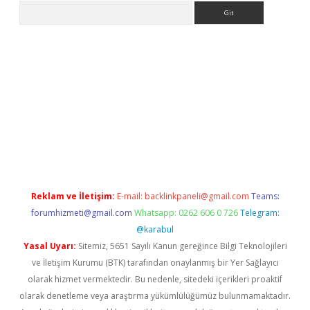
Arama
ps://ilbet.casino/
Reklam ve İletişim:
E-mail:
backlinkpaneli@gmail.com
Teams:
forumhizmeti@gmail.com
Whatsapp: 0262 606 0 726
Telegram:
@karabul
Yasal Uyarı:
Sitemiz, 5651 Sayılı Kanun gereğince Bilgi Teknolojileri
ve İletişim Kurumu (BTK) tarafından onaylanmış bir Yer Sağlayıcı
olarak hizmet vermektedir. Bu nedenle, sitedeki içerikleri proaktif
olarak denetleme veya araştırma yükümlülüğümüz bulunmamaktadır.