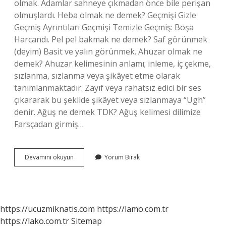
olmak. Adamlar sahneye çıkmadan önce bile perişan
olmuşlardı. Heba olmak ne demek? Geçmişi Gizle
Geçmiş Ayrıntıları Geçmişi Temizle Geçmiş: Boşa
Harcandı. Pel pel bakmak ne demek? Saf görünmek
(deyim) Basit ve yalın görünmek. Ahuzar olmak ne
demek? Ahuzar kelimesinin anlamı; inleme, iç çekme,
sızlanma, sızlanma veya şikâyet etme olarak
tanımlanmaktadır. Zayıf veya rahatsız edici bir ses
çıkararak bu şekilde şikâyet veya sızlanmaya “Ugh”
denir. Ağuş ne demek TDK? Ağuş kelimesi dilimize
Farsçadan girmiş…
Havuş
Devamını okuyun
Yorum Bırak
Olmak
Ne
Demek
https://ucuzmiknatis.com
https://lamo.com.tr
https://lako.com.tr
Sitemap