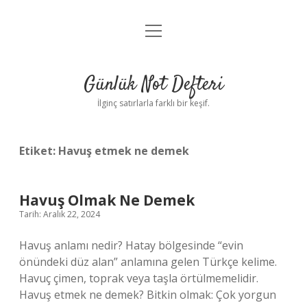
menüyü
Anasayfa
aç
Gizlilik Politikası
Günlük Not Defteri
Yasal Uyarı
İlginç satırlarla farklı bir keşif.
Hakkımızda
Etiket:
Havuş etmek ne demek
Havuş Olmak Ne Demek
Tarih: Aralık 22, 2024
Havuş anlamı nedir? Hatay bölgesinde “evin
önündeki düz alan” anlamına gelen Türkçe kelime.
Havuç çimen, toprak veya taşla örtülmemelidir.
Havuş etmek ne demek? Bitkin olmak: Çok yorgun