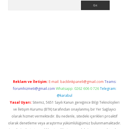
Arama
ps://ilbet.casino/
Reklam ve İletişim:
E-mail:
backlinkpaneli@gmail.com
Teams:
forumhizmeti@gmail.com
Whatsapp: 0262 606 0 726
Telegram:
@karabul
Yasal Uyarı:
Sitemiz, 5651 Sayılı Kanun gereğince Bilgi Teknolojileri
ve İletişim Kurumu (BTK) tarafından onaylanmış bir Yer Sağlayıcı
olarak hizmet vermektedir. Bu nedenle, sitedeki içerikleri proaktif
olarak denetleme veya araştırma yükümlülüğümüz bulunmamaktadır.