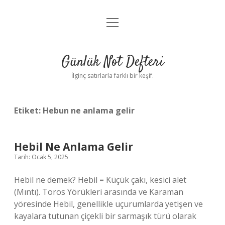
menüyü
Anasayfa
aç
Gizlilik Politikası
Günlük Not Defteri
Yasal Uyarı
İlginç satırlarla farklı bir keşif.
Hakkımızda
Etiket:
Hebun ne anlama gelir
Hebil Ne Anlama Gelir
Tarih: Ocak 5, 2025
Hebil ne demek? Hebil = Küçük çakı, kesici alet
(Mıntı). Toros Yörükleri arasında ve Karaman
yöresinde Hebil, genellikle uçurumlarda yetişen ve
kayalara tutunan çiçekli bir sarmaşık türü olarak