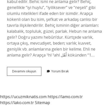
kabul edilir. Behic ismi ne anlama gelir? Behiç,
genellikle “iyi huylu”, “iyiliksever” ve “neşeli” gibi
olumlu nitelikleri ifade eden bir isimdir. Arapça
kökenli olan bu isim, şefkat ve arkadaş canlısı bir
tavırla ilişkilendirilir. Behiç isminin diğer anlamları:
kalabalık, topluluk, güzel, parlak. Hebun ne anlama
gelir? Doğru yazımı hebûn’dur. Kürtçede varlık,
ortaya çıkış, mevcudiyet, beden; varlık; kuvvet,
genişlik vb. anlamlarına gelen bir kelime. Ehli ne
anlama gelir? Arapça ˀhl ˀahl أَهْل kökünden “1.…
Hebil
Devamını okuyun
Yorum Bırak
Ne
Anlama
Gelir
https://ucuzmiknatis.com
https://lamo.com.tr
https://lako.com.tr
Sitemap