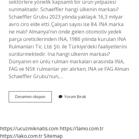
sektörlere yönelik kapsamlı bir ürün yelpazesi
sunmaktadır. Schaeffler hangi ülkenin markası?
Schaeffler Grubu 2023 yılında yaklaşık 16,3 milyar
avro ciro elde etti. Çalışan sayısı ise 84. INA marka
ne malı? Almanya’nın önde gelen otomotiv yedek
parça üreticilerinden INA, 1986 yılında kurulan INA
Rulmanları Tic. Ltd. Şti. ile Türkiye’deki faaliyetlerini
sürdürmektedir. Ina hangi ülkenin markası?
Dünyanın en ünlü rulman markaları arasında INA,
FAG ve NSK rulmanlar yer alırken; INA ve FAG Alman
Schaeffler Grubu’nun,…
Ina
Devamını okuyun
Yorum Bırak
Nere
https://ucuzmiknatis.com
https://lamo.com.tr
https://lako.com.tr
Sitemap