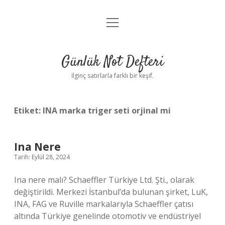
menüyü
Anasayfa
aç
Gizlilik Politikası
Günlük Not Defteri
Yasal Uyarı
İlginç satırlarla farklı bir keşif.
Hakkımızda
Etiket:
INA marka triger seti orjinal mi
Ina Nere
Tarih: Eylül 28, 2024
Ina nere malı? Schaeffler Türkiye Ltd. Şti., olarak
değiştirildi. Merkezi İstanbul’da bulunan şirket, LuK,
INA, FAG ve Ruville markalarıyla Schaeffler çatısı
altında Türkiye genelinde otomotiv ve endüstriyel