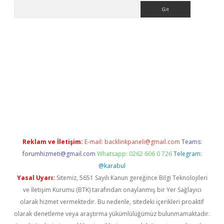
Arama
ps://ilbet.casino/
Reklam ve İletişim:
E-mail:
backlinkpaneli@gmail.com
Teams:
forumhizmeti@gmail.com
Whatsapp: 0262 606 0 726
Telegram:
@karabul
Yasal Uyarı:
Sitemiz, 5651 Sayılı Kanun gereğince Bilgi Teknolojileri
ve İletişim Kurumu (BTK) tarafından onaylanmış bir Yer Sağlayıcı
olarak hizmet vermektedir. Bu nedenle, sitedeki içerikleri proaktif
olarak denetleme veya araştırma yükümlülüğümüz bulunmamaktadır.