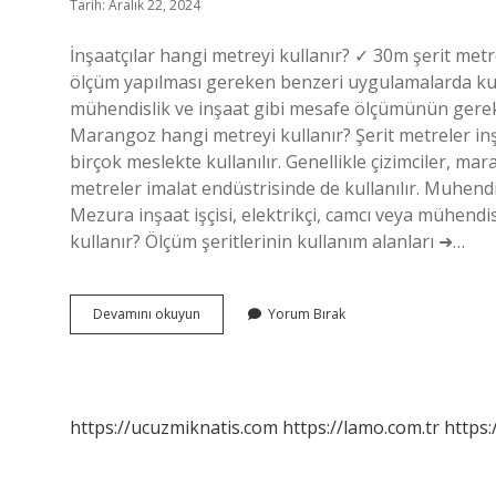
Tarih: Aralık 22, 2024
İnşaatçılar hangi metreyi kullanır? ✓ 30m şerit metr
ölçüm yapılması gereken benzeri uygulamalarda kull
mühendislik ve inşaat gibi mesafe ölçümünün gerekl
Marangoz hangi metreyi kullanır? Şerit metreler inşaa
birçok meslekte kullanılır. Genellikle çizimciler, ma
metreler imalat endüstrisinde de kullanılır. Muhend
Mezura inşaat işçisi, elektrikçi, camcı veya mühendi
kullanır? Ölçüm şeritlerinin kullanım alanları ➜…
Duvar
Devamını okuyun
Yorum Bırak
Ustası
Hangi
Metreyi
Kullanıyor
https://ucuzmiknatis.com
https://lamo.com.tr
https: