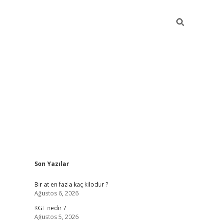
Sidebar
Son Yazılar
https://ilbet.casino/
Bir at en fazla kaç kilodur ?
Ağustos 6, 2026
KGT nedir ?
Ağustos 5, 2026