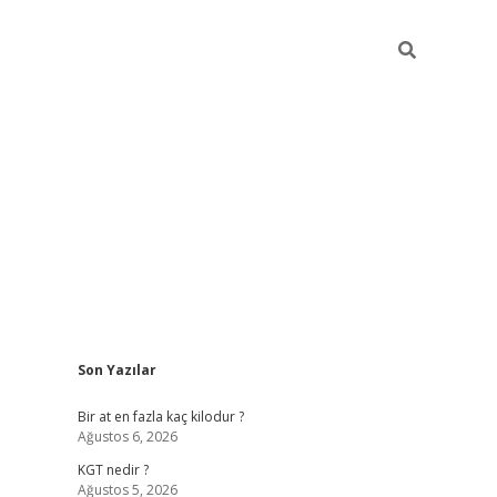
Sidebar
Son Yazılar
https://ilbe
Bir at en fazla kaç kilodur ?
Ağustos 6, 2026
KGT nedir ?
Ağustos 5, 2026