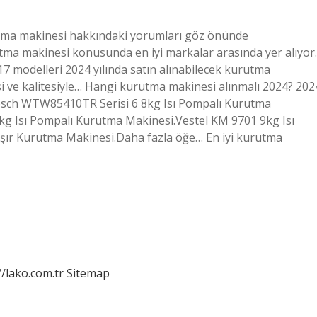
utma makinesi hakkındaki yorumları göz önünde
ma makinesi konusunda en iyi markalar arasında yer alıyor.
 modelleri 2024 yılında satın alınabilecek kurutma
si ve kalitesiyle… Hangi kurutma makinesi alınmalı 2024? 202
Bosch WTW85410TR Serisi 6 8kg Isı Pompalı Kurutma
g Isı Pompalı Kurutma Makinesi.Vestel KM 9701 9kg Isı
şır Kurutma Makinesi.Daha fazla öğe… En iyi kurutma
//lako.com.tr
Sitemap