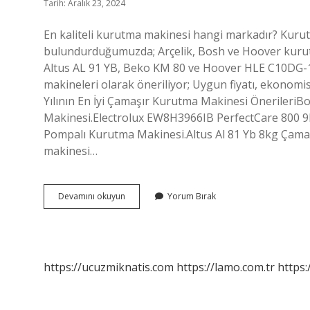
Tarih: Aralık 23, 2024
En kaliteli kurutma makinesi hangi markadır? Kur
bulundurduğumuzda; Arçelik, Bosh ve Hoover kurut
Altus AL 91 YB, Beko KM 80 ve Hoover HLE C10DG-17
makineleri olarak öneriliyor; Uygun fiyatı, ekonomi
Yılının En İyi Çamaşır Kurutma Makinesi Önerileri
Makinesi.Electrolux EW8H3966IB PerfectCare 800 9k
Pompalı Kurutma Makinesi.Altus Al 81 Yb 8kg Çama
makinesi…
En
Devamını okuyun
Yorum Bırak
Iyi
Kurutma
Makinesi
Hangi
Marka
https://ucuzmiknatis.com
https://lamo.com.tr
https: