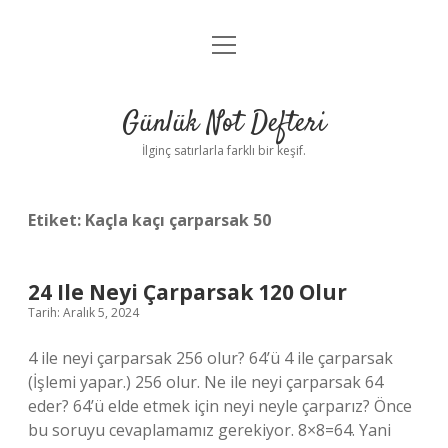
menüyü
Anasayfa
aç
Gizlilik Politikası
Günlük Not Defteri
Yasal Uyarı
İlginç satırlarla farklı bir keşif.
Hakkımızda
Etiket:
Kaçla kaçı çarparsak 50
24 Ile Neyi Çarparsak 120 Olur
Tarih: Aralık 5, 2024
4 ile neyi çarparsak 256 olur? 64’ü 4 ile çarparsak
(İşlemi yapar.) 256 olur. Ne ile neyi çarparsak 64
eder? 64’ü elde etmek için neyi neyle çarparız? Önce
bu soruyu cevaplamamız gerekiyor. 8×8=64. Yani