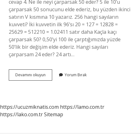
cevap 4. Ne ile neyi çarparsak 50 eder? 5 ile 10’u
çarparsak 50 sonucunu elde ederiz, bu yüzden ikinci
satırın V kısmına 10 yazarız. 256 hangi sayıların
kuvveti? İki kuvvetin ilk 96’sı 20 = 127 = 12828 =
25629 = 512210 = 1.02411 satır daha Kaçla kaçı
çarparsak 50? 0,50’yi 100 ile çarptığımızda yüzde
50’lik bir değişim elde ederiz. Hangi sayıları
çarparsam 24 eder? 24 artı…
24
Devamını okuyun
Yorum Bırak
Ile
Neyi
Çarparsak
120
Olur
https://ucuzmiknatis.com
https://lamo.com.tr
https://lako.com.tr
Sitemap