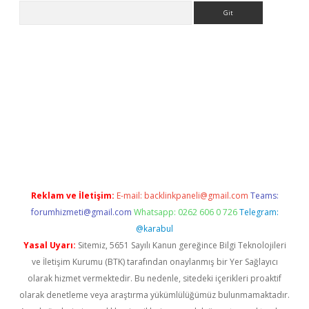
Arama
ps://ilbet.casino/
Reklam ve İletişim:
E-mail:
backlinkpaneli@gmail.com
Teams:
forumhizmeti@gmail.com
Whatsapp: 0262 606 0 726
Telegram:
@karabul
Yasal Uyarı:
Sitemiz, 5651 Sayılı Kanun gereğince Bilgi Teknolojileri
ve İletişim Kurumu (BTK) tarafından onaylanmış bir Yer Sağlayıcı
olarak hizmet vermektedir. Bu nedenle, sitedeki içerikleri proaktif
olarak denetleme veya araştırma yükümlülüğümüz bulunmamaktadır.