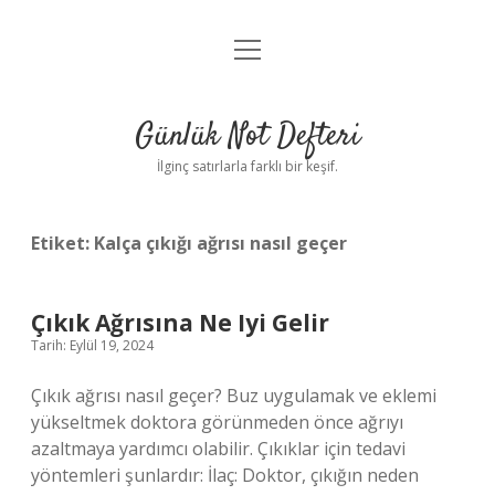
menüyü
Anasayfa
aç
Gizlilik Politikası
Günlük Not Defteri
Yasal Uyarı
İlginç satırlarla farklı bir keşif.
Hakkımızda
Etiket:
Kalça çıkığı ağrısı nasıl geçer
Çıkık Ağrısına Ne Iyi Gelir
Tarih: Eylül 19, 2024
Çıkık ağrısı nasıl geçer? Buz uygulamak ve eklemi
yükseltmek doktora görünmeden önce ağrıyı
azaltmaya yardımcı olabilir. Çıkıklar için tedavi
yöntemleri şunlardır: İlaç: Doktor, çıkığın neden