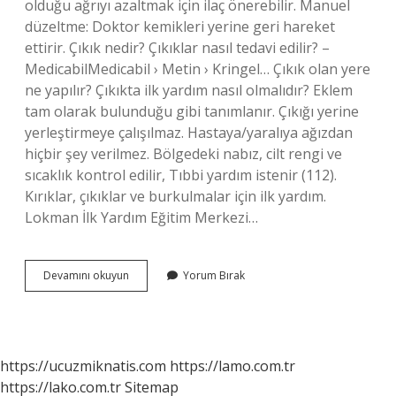
olduğu ağrıyı azaltmak için ilaç önerebilir. Manuel
düzeltme: Doktor kemikleri yerine geri hareket
ettirir. Çıkık nedir? Çıkıklar nasıl tedavi edilir? –
MedicabilMedicabil › Metin › Kringel… Çıkık olan yere
ne yapılır? Çıkıkta ilk yardım nasıl olmalıdır? Eklem
tam olarak bulunduğu gibi tanımlanır. Çıkığı yerine
yerleştirmeye çalışılmaz. Hastaya/yaralıya ağızdan
hiçbir şey verilmez. Bölgedeki nabız, cilt rengi ve
sıcaklık kontrol edilir, Tıbbi yardım istenir (112).
Kırıklar, çıkıklar ve burkulmalar için ilk yardım.
Lokman İlk Yardım Eğitim Merkezi…
Çıkık
Devamını okuyun
Yorum Bırak
Ağrısına
Ne
Iyi
Gelir
https://ucuzmiknatis.com
https://lamo.com.tr
https://lako.com.tr
Sitemap