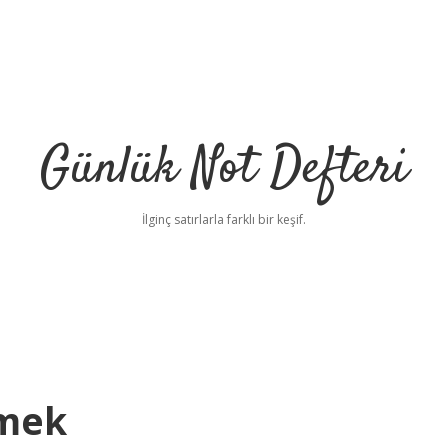
Günlük Not Defteri
İlginç satırlarla farklı bir keşif.
mek