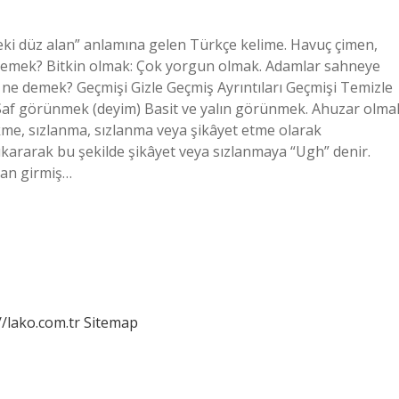
ki düz alan” anlamına gelen Türkçe kelime. Havuç çimen,
 demek? Bitkin olmak: Çok yorgun olmak. Adamlar sahneye
ne demek? Geçmişi Gizle Geçmiş Ayrıntıları Geçmişi Temizle
Saf görünmek (deyim) Basit ve yalın görünmek. Ahuzar olma
kme, sızlanma, sızlanma veya şikâyet etme olarak
çıkararak bu şekilde şikâyet veya sızlanmaya “Ugh” denir.
dan girmiş…
//lako.com.tr
Sitemap