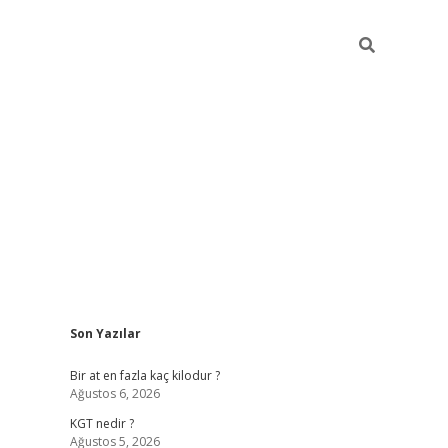
Sidebar
Son Yazılar
https://ilbe
Bir at en fazla kaç kilodur ?
Ağustos 6, 2026
KGT nedir ?
Ağustos 5, 2026