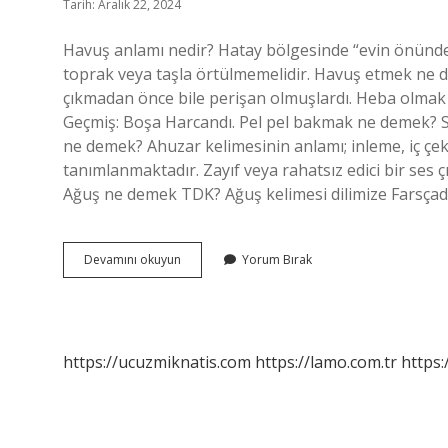
Tarih: Aralık 22, 2024
Havuş anlamı nedir? Hatay bölgesinde “evin önünde
toprak veya taşla örtülmemelidir. Havuş etmek ne
çıkmadan önce bile perişan olmuşlardı. Heba olmak 
Geçmiş: Boşa Harcandı. Pel pel bakmak ne demek? 
ne demek? Ahuzar kelimesinin anlamı; inleme, iç çe
tanımlanmaktadır. Zayıf veya rahatsız edici bir ses 
Ağuş ne demek TDK? Ağuş kelimesi dilimize Farsça
Havuş
Devamını okuyun
Yorum Bırak
Olmak
Ne
Demek
https://ucuzmiknatis.com
https://lamo.com.tr
https: