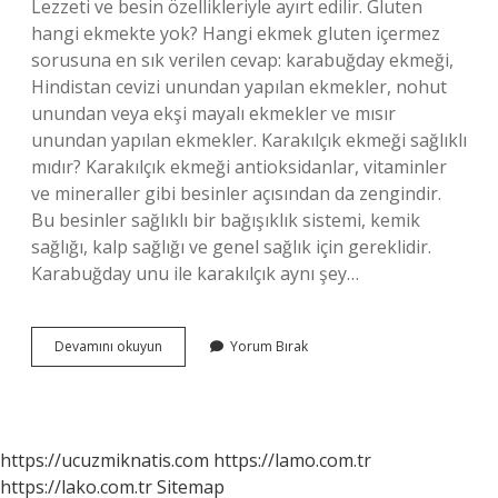
Lezzeti ve besin özellikleriyle ayırt edilir. Gluten
hangi ekmekte yok? Hangi ekmek gluten içermez
sorusuna en sık verilen cevap: karabuğday ekmeği,
Hindistan cevizi unundan yapılan ekmekler, nohut
unundan veya ekşi mayalı ekmekler ve mısır
unundan yapılan ekmekler. Karakılçık ekmeği sağlıklı
mıdır? Karakılçık ekmeği antioksidanlar, vitaminler
ve mineraller gibi besinler açısından da zengindir.
Bu besinler sağlıklı bir bağışıklık sistemi, kemik
sağlığı, kalp sağlığı ve genel sağlık için gereklidir.
Karabuğday unu ile karakılçık aynı şey…
Karakılçık
Devamını okuyun
Yorum Bırak
Ekmeği
Glutensiz
Mi
https://ucuzmiknatis.com
https://lamo.com.tr
https://lako.com.tr
Sitemap