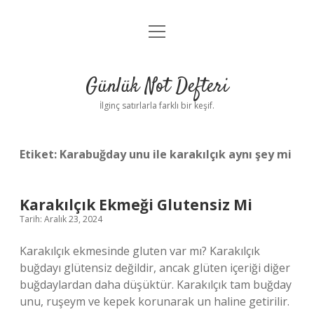
menüyü
Anasayfa
aç
Gizlilik Politikası
Günlük Not Defteri
Yasal Uyarı
İlginç satırlarla farklı bir keşif.
Hakkımızda
Etiket:
Karabuğday unu ile karakılçık aynı şey mi
Karakılçık Ekmeği Glutensiz Mi
Tarih: Aralık 23, 2024
Karakılçık ekmesinde gluten var mı? Karakılçık
buğdayı glütensiz değildir, ancak glüten içeriği diğer
buğdaylardan daha düşüktür. Karakılçık tam buğday
unu, ruşeym ve kepek korunarak un haline getirilir.