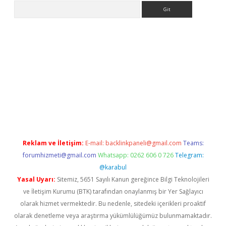
Arama
ps://ilbet.casino/
Reklam ve İletişim:
E-mail:
backlinkpaneli@gmail.com
Teams:
forumhizmeti@gmail.com
Whatsapp: 0262 606 0 726
Telegram:
@karabul
Yasal Uyarı:
Sitemiz, 5651 Sayılı Kanun gereğince Bilgi Teknolojileri
ve İletişim Kurumu (BTK) tarafından onaylanmış bir Yer Sağlayıcı
olarak hizmet vermektedir. Bu nedenle, sitedeki içerikleri proaktif
olarak denetleme veya araştırma yükümlülüğümüz bulunmamaktadır.