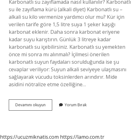
Karbonatlı su zayıflamada nasıl kullanılır? Karbonatlı
su ile zayıflama kürü (alkali diyet) Karbonatlı su –
alkali su kilo vermenize yardımcı olur mu? Kür için
verilen tarife göre 1,5 litre suya 1 şeker kaşığı
karbonat eklenir. Daha sonra karbonat eriyene
kadar suyu karıştırın. Günlük 3 litreye kadar
karbonatlı su içebilirsiniz. Karbonatlı su yemekten
önce mi sonra mı alınmalı? İçilmesi önerilen
karbonatlı suyun faydaları sorulduğunda ise şu
cevaplar veriliyor: Suyun alkali seviyeye ulaşmasını
sağlayarak vücudu toksinlerden arındırır. Mide
asidini nötralize etme özelliğine…
Zayıflamak
Devamını okuyun
Yorum Bırak
Için
Karbonatlı
Su
Ne
Zaman
https://ucuzmiknatis.com
https://lamo.com.tr
Içilir