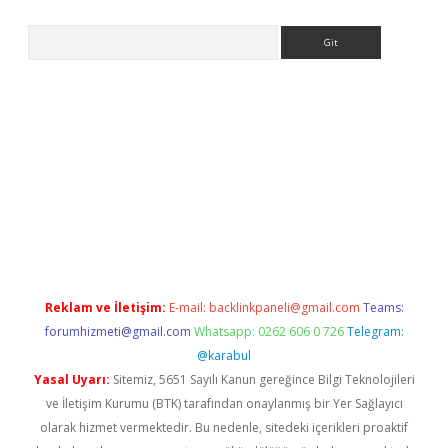
Arama
ps://ilbet.casino/
Reklam ve İletişim:
E-mail:
backlinkpaneli@gmail.com
Teams:
forumhizmeti@gmail.com
Whatsapp: 0262 606 0 726
Telegram:
@karabul
Yasal Uyarı:
Sitemiz, 5651 Sayılı Kanun gereğince Bilgi Teknolojileri
ve İletişim Kurumu (BTK) tarafından onaylanmış bir Yer Sağlayıcı
olarak hizmet vermektedir. Bu nedenle, sitedeki içerikleri proaktif