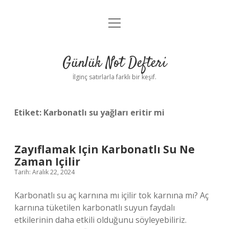
menüyü
Anasayfa
aç
Gizlilik Politikası
Günlük Not Defteri
Yasal Uyarı
İlginç satırlarla farklı bir keşif.
Hakkımızda
Etiket:
Karbonatlı su yağları eritir mi
Zayıflamak Için Karbonatlı Su Ne
Zaman Içilir
Tarih: Aralık 22, 2024
Karbonatlı su aç karnına mı içilir tok karnına mı? Aç
karnına tüketilen karbonatlı suyun faydalı
etkilerinin daha etkili olduğunu söyleyebiliriz.