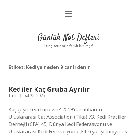
menüyü
Anasayfa
aç
Gizlilik Politikası
Günlük Not Defteri
Yasal Uyarı
İlginç satırlarla farklı bir keşif.
Hakkımızda
Etiket:
Kediye neden 9 canlı denir
Kediler Kaç Gruba Ayrılır
Tarih: Şubat 25, 2025
Kaç çeşit kedi türü var? 2019’dan itibaren
Uluslararası Cat Association (Tika) 73, Kedi Krasiller
Derneği (CFA) 45, Dünya Kedi Federasyonu ve
Uluslararası Kedi Federasyonu (Fife) yarışı tanıyacak.