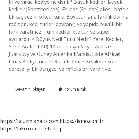
İri ve yırtıcı kediye ne denir? Büyük kediler. Büyük
kediler (Panttherinae), Felidae (Felidae) ailesi, bazen
birkaç yüz kilo kedi türü. Boyutun ana farklılıklarına
rağmen, kedi türleri davranış ve yapıda büyük bir
fark yaratmaz. Tüm kediler etobur ve süper
avcılardır. 4 Büyük Kedi Türü Nedir? Yerel Kediler,
Yerel Aralık (LAR) 1Kaplanasya2asya, Afrika3
Juarkuyy ve Güney Amerika4Parsia, Liste Africa6
Lines Kediye neden 9 canlı denir? Kedilerin son
derece iyi bir dengesi ve refleksleri vardır ve…
Kediler
Devamını okuyun
Yorum Bırak
Kaç
Gruba
Ayrılır
https://ucuzmiknatis.com
https://lamo.com.tr
https://lako.com.tr
Sitemap