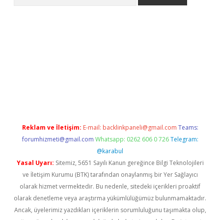
tps://ilbet.casino/
Reklam ve İletişim:
E-mail:
backlinkpaneli@gmail.com
Teams:
forumhizmeti@gmail.com
Whatsapp: 0262 606 0 726
Telegram:
@karabul
Yasal Uyarı:
Sitemiz, 5651 Sayılı Kanun gereğince Bilgi Teknolojileri
ve İletişim Kurumu (BTK) tarafından onaylanmış bir Yer Sağlayıcı
olarak hizmet vermektedir. Bu nedenle, sitedeki içerikleri proaktif
olarak denetleme veya araştırma yükümlülüğümüz bulunmamaktadır.
Ancak, üyelerimiz yazdıkları içeriklerin sorumluluğunu taşımakta olup,