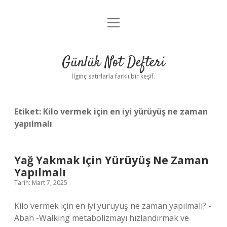
menüyü
Anasayfa
aç
Gizlilik Politikası
Günlük Not Defteri
Yasal Uyarı
İlginç satırlarla farklı bir keşif.
Hakkımızda
Etiket:
Kilo vermek için en iyi yürüyüş ne zaman
yapılmalı
Yağ Yakmak Için Yürüyüş Ne Zaman
Yapılmalı
Tarih: Mart 7, 2025
Kilo vermek için en iyi yürüyüş ne zaman yapılmalı? -
Abah -Walking metabolizmayı hızlandırmak ve