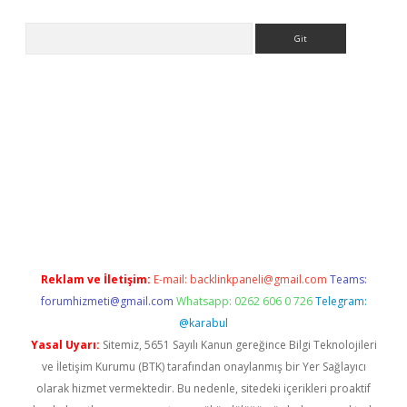
Arama
ps://ilbet.casino/
Reklam ve İletişim:
E-mail:
backlinkpaneli@gmail.com
Teams:
forumhizmeti@gmail.com
Whatsapp: 0262 606 0 726
Telegram:
@karabul
Yasal Uyarı:
Sitemiz, 5651 Sayılı Kanun gereğince Bilgi Teknolojileri
ve İletişim Kurumu (BTK) tarafından onaylanmış bir Yer Sağlayıcı
olarak hizmet vermektedir. Bu nedenle, sitedeki içerikleri proaktif