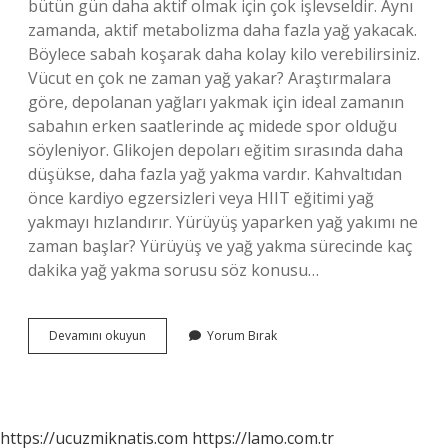
bütün gün daha aktif olmak için çok işlevseldir. Aynı
zamanda, aktif metabolizma daha fazla yağ yakacak.
Böylece sabah koşarak daha kolay kilo verebilirsiniz.
Vücut en çok ne zaman yağ yakar? Araştırmalara
göre, depolanan yağları yakmak için ideal zamanın
sabahın erken saatlerinde aç midede spor olduğu
söyleniyor. Glikojen depoları eğitim sırasında daha
düşükse, daha fazla yağ yakma vardır. Kahvaltıdan
önce kardiyo egzersizleri veya HIIT eğitimi yağ
yakmayı hızlandırır. Yürüyüş yaparken yağ yakımı ne
zaman başlar? Yürüyüş ve yağ yakma sürecinde kaç
dakika yağ yakma sorusu söz konusu…
Yağ
Devamını okuyun
Yorum Bırak
Yakmak
Için
Yürüyüş
Ne
Zaman
https://ucuzmiknatis.com
https://lamo.com.tr
Yapılmalı