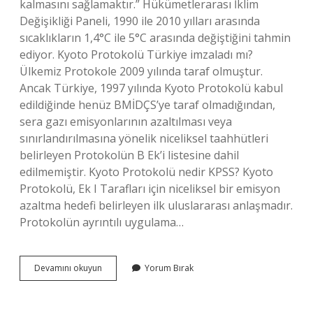
kalmasını sağlamaktır.” Hükümetlerarası İklim
Değişikliği Paneli, 1990 ile 2010 yılları arasında
sıcaklıkların 1,4°C ile 5°C arasında değiştiğini tahmin
ediyor. Kyoto Protokolü Türkiye imzaladı mı?
Ülkemiz Protokole 2009 yılında taraf olmuştur.
Ancak Türkiye, 1997 yılında Kyoto Protokolü kabul
edildiğinde henüz BMİDÇS’ye taraf olmadığından,
sera gazı emisyonlarının azaltılması veya
sınırlandırılmasına yönelik niceliksel taahhütleri
belirleyen Protokolün B Ek’i listesine dahil
edilmemiştir. Kyoto Protokolü nedir KPSS? Kyoto
Protokolü, Ek I Tarafları için niceliksel bir emisyon
azaltma hedefi belirleyen ilk uluslararası anlaşmadır.
Protokolün ayrıntılı uygulama…
Kyoto
Devamını okuyun
Yorum Bırak
Sözleşmesi
Ne
Demek