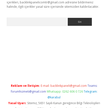
içerikleri,
backlinkpanelicomtr@gmail.com
adresine bildirmeniz
halinde, ilgili içerikler yasal süre içerisinde sitemizden kaldırılacaktır.
Arama
ps://ilbet.casino/
Reklam ve İletişim:
E-mail:
backlinkpaneli@gmail.com
Teams:
forumhizmeti@gmail.com
Whatsapp: 0262 606 0 726
Telegram:
@karabul
Yasal Uyarı:
Sitemiz, 5651 Sayılı Kanun gereğince Bilgi Teknolojileri