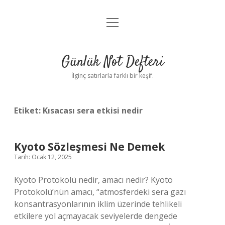
menüyü
Anasayfa
aç
Gizlilik Politikası
Günlük Not Defteri
Yasal Uyarı
İlginç satırlarla farklı bir keşif.
Hakkımızda
Etiket:
Kısacası sera etkisi nedir
Kyoto Sözleşmesi Ne Demek
Tarih: Ocak 12, 2025
Kyoto Protokolü nedir, amacı nedir? Kyoto
Protokolü’nün amacı, “atmosferdeki sera gazı
konsantrasyonlarının iklim üzerinde tehlikeli
etkilere yol açmayacak seviyelerde dengede