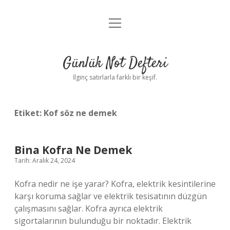
menüyü
Anasayfa
aç
Gizlilik Politikası
Günlük Not Defteri
Yasal Uyarı
İlginç satırlarla farklı bir keşif.
Hakkımızda
Etiket:
Kof söz ne demek
Bina Kofra Ne Demek
Tarih: Aralık 24, 2024
Kofra nedir ne işe yarar? Kofra, elektrik kesintilerine
karşı koruma sağlar ve elektrik tesisatının düzgün
çalışmasını sağlar. Kofra ayrıca elektrik
sigortalarının bulunduğu bir noktadır. Elektrik