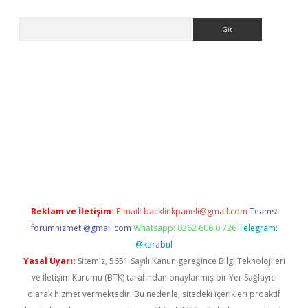
Arama
ps://ilbet.casino/
Reklam ve İletişim:
E-mail:
backlinkpaneli@gmail.com
Teams:
forumhizmeti@gmail.com
Whatsapp: 0262 606 0 726
Telegram:
@karabul
Yasal Uyarı:
Sitemiz, 5651 Sayılı Kanun gereğince Bilgi Teknolojileri
ve İletişim Kurumu (BTK) tarafından onaylanmış bir Yer Sağlayıcı
olarak hizmet vermektedir. Bu nedenle, sitedeki içerikleri proaktif