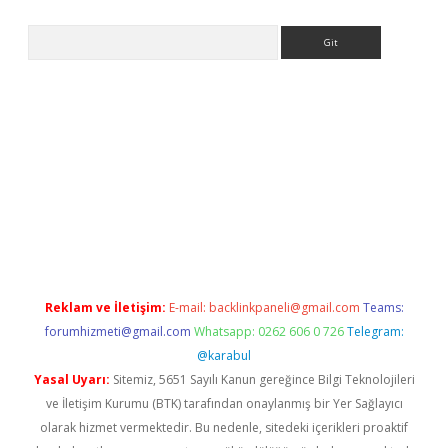
Arama
ps://ilbet.casino/
Reklam ve İletişim:
E-mail:
backlinkpaneli@gmail.com
Teams:
forumhizmeti@gmail.com
Whatsapp: 0262 606 0 726
Telegram:
@karabul
Yasal Uyarı:
Sitemiz, 5651 Sayılı Kanun gereğince Bilgi Teknolojileri
ve İletişim Kurumu (BTK) tarafından onaylanmış bir Yer Sağlayıcı
olarak hizmet vermektedir. Bu nedenle, sitedeki içerikleri proaktif