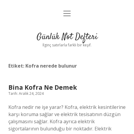
menüyü
Anasayfa
aç
Gizlilik Politikası
Günlük Not Defteri
Yasal Uyarı
İlginç satırlarla farklı bir keşif.
Hakkımızda
Etiket:
Kofra nerede bulunur
Bina Kofra Ne Demek
Tarih: Aralık 24, 2024
Kofra nedir ne işe yarar? Kofra, elektrik kesintilerine
karşı koruma sağlar ve elektrik tesisatının düzgün
çalışmasını sağlar. Kofra ayrıca elektrik
sigortalarının bulunduğu bir noktadır. Elektrik