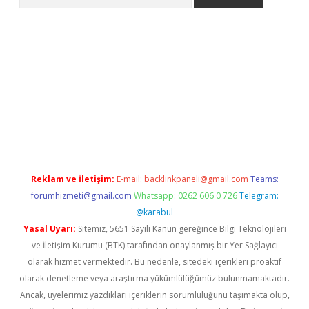
s://ilbet.casino/
Reklam ve İletişim:
E-mail:
backlinkpaneli@gmail.com
Teams:
forumhizmeti@gmail.com
Whatsapp: 0262 606 0 726
Telegram:
@karabul
Yasal Uyarı:
Sitemiz, 5651 Sayılı Kanun gereğince Bilgi Teknolojileri
ve İletişim Kurumu (BTK) tarafından onaylanmış bir Yer Sağlayıcı
olarak hizmet vermektedir. Bu nedenle, sitedeki içerikleri proaktif
olarak denetleme veya araştırma yükümlülüğümüz bulunmamaktadır.
Ancak, üyelerimiz yazdıkları içeriklerin sorumluluğunu taşımakta olup,