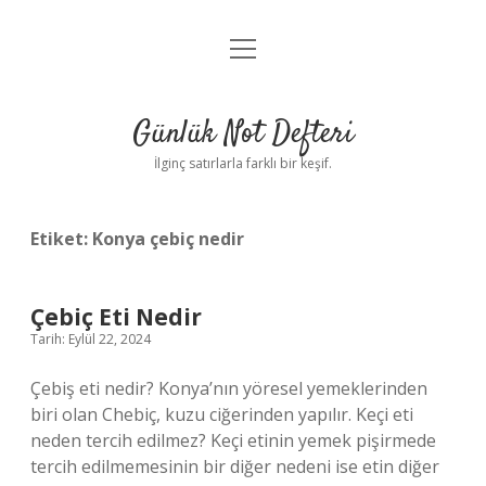
menüyü
Anasayfa
aç
Gizlilik Politikası
Günlük Not Defteri
Yasal Uyarı
İlginç satırlarla farklı bir keşif.
Hakkımızda
Etiket:
Konya çebiç nedir
Çebiç Eti Nedir
Tarih: Eylül 22, 2024
Çebiş eti nedir? Konya’nın yöresel yemeklerinden
biri olan Chebiç, kuzu ciğerinden yapılır. Keçi eti
neden tercih edilmez? Keçi etinin yemek pişirmede
tercih edilmemesinin bir diğer nedeni ise etin diğer