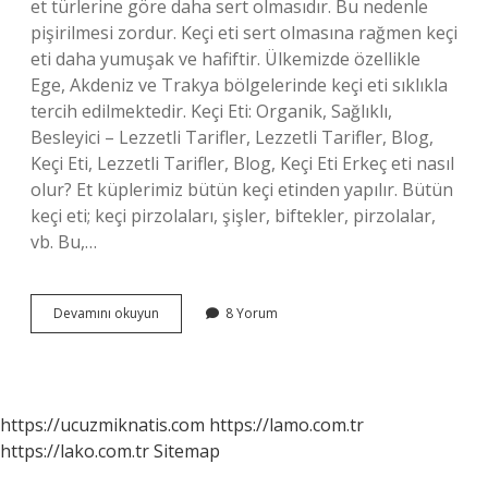
et türlerine göre daha sert olmasıdır. Bu nedenle
pişirilmesi zordur. Keçi eti sert olmasına rağmen keçi
eti daha yumuşak ve hafiftir. Ülkemizde özellikle
Ege, Akdeniz ve Trakya bölgelerinde keçi eti sıklıkla
tercih edilmektedir. Keçi Eti: Organik, Sağlıklı,
Besleyici – Lezzetli Tarifler, Lezzetli Tarifler, Blog,
Keçi Eti, Lezzetli Tarifler, Blog, Keçi Eti Erkeç eti nasıl
olur? Et küplerimiz bütün keçi etinden yapılır. Bütün
keçi eti; keçi pirzolaları, şişler, biftekler, pirzolalar,
vb. Bu,…
Çebiç
Devamını okuyun
8 Yorum
Eti
Nedir
https://ucuzmiknatis.com
https://lamo.com.tr
https://lako.com.tr
Sitemap