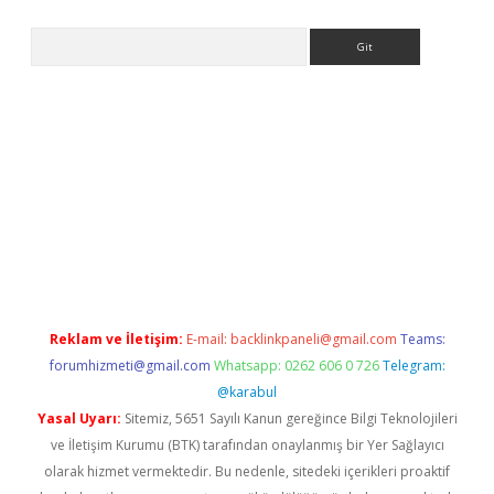
Arama
ps://ilbet.casino/
Reklam ve İletişim:
E-mail:
backlinkpaneli@gmail.com
Teams:
forumhizmeti@gmail.com
Whatsapp: 0262 606 0 726
Telegram:
@karabul
Yasal Uyarı:
Sitemiz, 5651 Sayılı Kanun gereğince Bilgi Teknolojileri
ve İletişim Kurumu (BTK) tarafından onaylanmış bir Yer Sağlayıcı
olarak hizmet vermektedir. Bu nedenle, sitedeki içerikleri proaktif