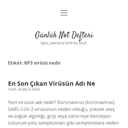
menüyü
Anasayfa
aç
Gizlilik Politikası
Günlük Not Defteri
Yasal Uyarı
İlginç satırlarla farklı bir keşif.
Hakkımızda
Etiket:
KP3 virüsü nedir
En Son Çıkan Virüsün Adı Ne
Tarih: Aralık 4, 2024
Yeni virüsün adı nedir? Koronavirüs (koronavirüs),
SARS-CoV-2 virüsünün neden olduğu, yüksek ateş
ve soğuk algınlığı, grip veya zatürreye benzeyen
solunum yolu semptomları gibi semptomlara neden