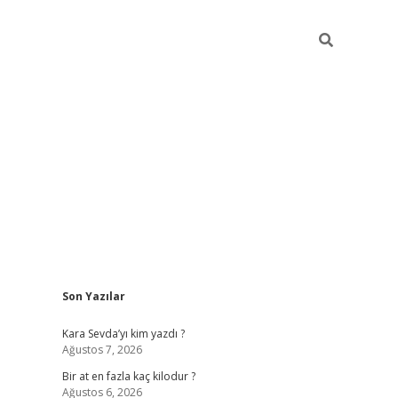
Sidebar
Son Yazılar
https://ilbe
Kara Sevda’yı kim yazdı ?
Ağustos 7, 2026
Bir at en fazla kaç kilodur ?
Ağustos 6, 2026