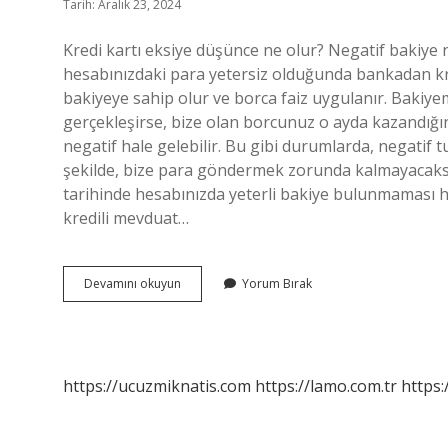
Tarih: Aralık 23, 2024
Kredi kartı eksiye düşünce ne olur? Negatif bakiye n
hesabınızdaki para yetersiz olduğunda bankadan kr
bakiyeye sahip olur ve borca ​​faiz uygulanır. Baki
gerçekleşirse, bize olan borcunuz o ayda kazandığını
negatif hale gelebilir. Bu gibi durumlarda, negatif 
şekilde, bize para göndermek zorunda kalmayacaksı
tarihinde hesabınızda yeterli bakiye bulunmaması ha
kredili mevduat…
Kartta
Devamını okuyun
Yorum Bırak
Eksiye
Düşmek
Ne
Demek
https://ucuzmiknatis.com
https://lamo.com.tr
https: