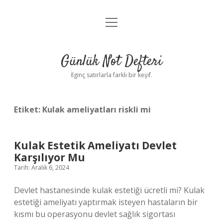
menüyü
Anasayfa
aç
Gizlilik Politikası
Günlük Not Defteri
Yasal Uyarı
İlginç satırlarla farklı bir keşif.
Hakkımızda
Etiket:
Kulak ameliyatları riskli mi
Kulak Estetik Ameliyatı Devlet
Karşılıyor Mu
Tarih: Aralık 6, 2024
Devlet hastanesinde kulak estetiği ücretli mi? Kulak
estetiği ameliyatı yaptırmak isteyen hastaların bir
kısmı bu operasyonu devlet sağlık sigortası