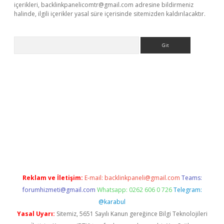
içerikleri,
backlinkpanelicomtr@gmail.com
adresine bildirmeniz
halinde, ilgili içerikler yasal süre içerisinde sitemizden kaldırılacaktır.
Arama
ps://ilbet.casino/
Reklam ve İletişim:
E-mail:
backlinkpaneli@gmail.com
Teams:
forumhizmeti@gmail.com
Whatsapp: 0262 606 0 726
Telegram:
@karabul
Yasal Uyarı:
Sitemiz, 5651 Sayılı Kanun gereğince Bilgi Teknolojileri