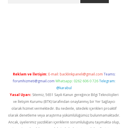
ps://ilbet.casino/
Reklam ve İletişim:
E-mail:
backlinkpaneli@gmail.com
Teams:
forumhizmeti@gmail.com
Whatsapp: 0262 606 0 726
Telegram:
@karabul
Yasal Uyarı:
Sitemiz, 5651 Sayılı Kanun gereğince Bilgi Teknolojileri
ve İletişim Kurumu (BTK) tarafından onaylanmış bir Yer Sağlayıcı
olarak hizmet vermektedir. Bu nedenle, sitedeki içerikleri proaktif
olarak denetleme veya araştırma yükümlülüğümüz bulunmamaktadır.
Ancak, üyelerimiz yazdıkları içeriklerin sorumluluğunu taşımakta olup,