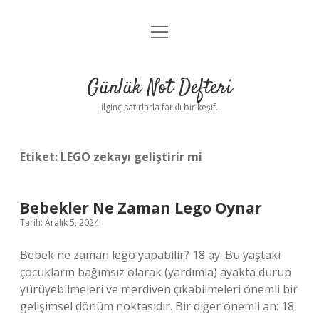
menüyü
Anasayfa
aç
Gizlilik Politikası
Günlük Not Defteri
Yasal Uyarı
İlginç satırlarla farklı bir keşif.
Hakkımızda
Etiket:
LEGO zekayı geliştirir mi
Bebekler Ne Zaman Lego Oynar
Tarih: Aralık 5, 2024
Bebek ne zaman lego yapabilir? 18 ay. Bu yaştaki
çocukların bağımsız olarak (yardımla) ayakta durup
yürüyebilmeleri ve merdiven çıkabilmeleri önemli bir
gelişimsel dönüm noktasıdır. Bir diğer önemli an: 18