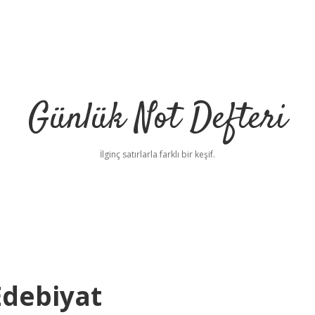
Günlük Not Defteri
İlginç satırlarla farklı bir keşif.
debiyat