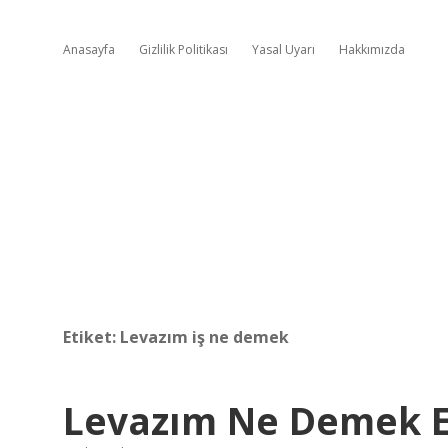
Anasayfa
Gizlilik Politikası
Yasal Uyarı
Hakkımızda
Etiket:
Levazım iş ne demek
Levazım Ne Demek E