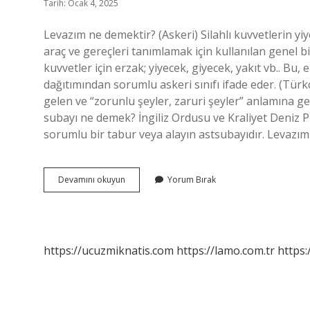
Tarih: Ocak 4, 2025
Levazım ne demektir? (Askeri) Silahlı kuvvetlerin yiy
araç ve gereçleri tanımlamak için kullanılan genel bi
kuvvetler için erzak; yiyecek, giyecek, yakıt vb.. Bu,
dağıtımından sorumlu askeri sınıfı ifade eder. (Tür
gelen ve “zorunlu şeyler, zaruri şeyler” anlamına gelen levāzim لوازم kelimesinden türemiş b
subayı ne demek? İngiliz Ordusu ve Kraliyet Deniz 
sorumlu bir tabur veya alayın astsubayıdır. Levazı
Levazım
Devamını okuyun
Yorum Bırak
Ne
Demek
Edebiyat
https://ucuzmiknatis.com
https://lamo.com.tr
https: