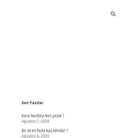
Sidebar
Son Yazılar
https://ilbe
Kara Sevda’yı kim yazdı ?
Ağustos 7, 2026
Bir at en fazla kaç kilodur ?
Ağustos 6, 2026