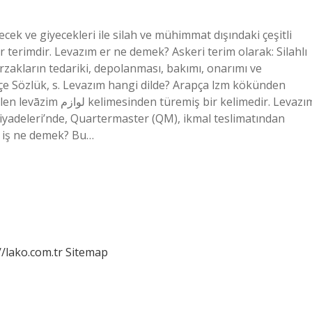
ecek ve giyecekleri ile silah ve mühimmat dışındaki çeşitli
r terimdir. Levazım er ne demek? Askeri terim olarak: Silahlı
 erzakların tedariki, depolanması, bakımı, onarımı ve
kçe Sözlük, s. Levazım hangi dilde? Arapça lzm kökünden
ir kelimedir. Levazım
Piyadeleri’nde, Quartermaster (QM), ikmal teslimatından
m iş ne demek? Bu…
//lako.com.tr
Sitemap