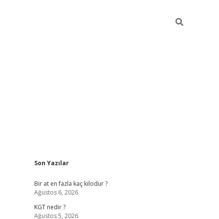
Sidebar
Son Yazılar
https://il
Bir at en fazla kaç kilodur ?
Ağustos 6, 2026
KGT nedir ?
Ağustos 5, 2026