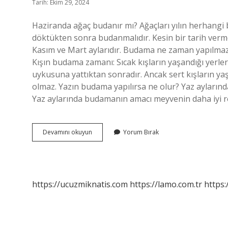
Tarih: Ekim 29, 2024
Haziranda ağaç budanır mı? Ağaçları yılın herhangi 
döktükten sonra budanmalıdır. Kesin bir tarih ver
Kasım ve Mart aylarıdır. Budama ne zaman yapılmaz? B
Kışın budama zamanı: Sıcak kışların yaşandığı yerl
uykusuna yattıktan sonradır. Ancak sert kışların ya
olmaz. Yazın budama yapılırsa ne olur? Yaz ayların
Yaz aylarında budamanın amacı meyvenin daha iyi 
Haziran
Devamını okuyun
Yorum Bırak
Ayında
Budama
Yapılır
Mı
https://ucuzmiknatis.com
https://lamo.com.tr
https: