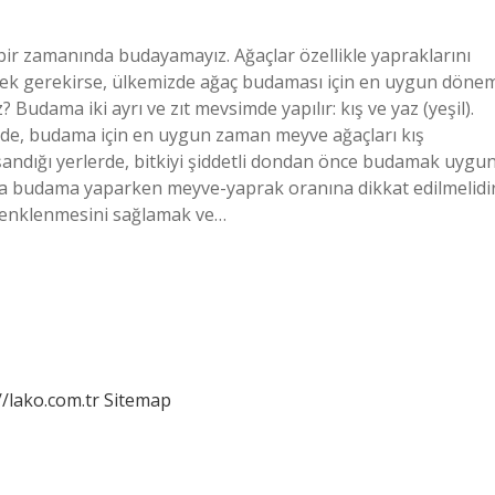
bir zamanında budayamayız. Ağaçlar özellikle yapraklarını
mek gerekirse, ülkemizde ağaç budaması için en uygun döne
udama iki ayrı ve zıt mevsimde yapılır: kış ve yaz (yeşil).
erde, budama için en uygun zaman meyve ağaçları kış
şandığı yerlerde, bitkiyi şiddetli dondan önce budamak uygu
da budama yaparken meyve-yaprak oranına dikkat edilmelidir
renklenmesini sağlamak ve…
//lako.com.tr
Sitemap