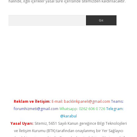
halinde, ilgili içerikler yasal süre içerisinde sitemizden kaldırılacaktır.
Arama
et.casino/
Reklam ve İletişim:
E-mail:
backlinkpaneli@gmail.com
Teams:
forumhizmeti@gmail.com
Whatsapp: 0262 606 0 726
Telegram:
@karabul
Yasal Uyarı:
Sitemiz, 5651 Sayılı Kanun gereğince Bilgi Teknolojileri
ve İletişim Kurumu (BTK) tarafından onaylanmış bir Yer Sağlayıcı