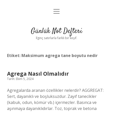
menüyü
Anasayfa
aç
Gizlilik Politikası
Günlük Not Defteri
Yasal Uyarı
İlginç satırlarla farklı bir keşif.
Hakkımızda
Etiket:
Maksimum agrega tane boyutu nedir
Agrega Nasıl Olmalıdır
Tarih: Ekim 5, 2024
Agregalarda aranan özellikler nelerdir? AGGREGAT:
Sert, dayanıklı ve boşluksuzdur. Zayıf tanecikler
(kabuk, odun, kömür vb.) içermezler. Basınca ve
aşınmaya dayanıklıdırlar. Toz, toprak ve betona