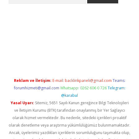
ps://ilbet.casino/
Reklam ve İletişim:
E-mail:
backlinkpaneli@gmail.com
Teams:
forumhizmeti@gmail.com
Whatsapp: 0262 606 0 726
Telegram:
@karabul
Yasal Uyarı:
Sitemiz, 5651 Sayılı Kanun gereğince Bilgi Teknolojileri
ve İletişim Kurumu (BTK) tarafından onaylanmış bir Yer Sağlayıcı
olarak hizmet vermektedir. Bu nedenle, sitedeki içerikleri proaktif
olarak denetleme veya araştırma yükümlülüğümüz bulunmamaktadır.
Ancak, üyelerimiz yazdıkları içeriklerin sorumluluğunu taşımakta olup,