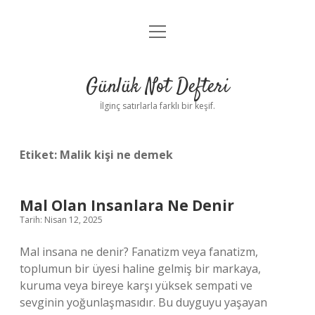
menüyü
Anasayfa
aç
Gizlilik Politikası
Günlük Not Defteri
Yasal Uyarı
İlginç satırlarla farklı bir keşif.
Hakkımızda
Etiket:
Malik kişi ne demek
Mal Olan Insanlara Ne Denir
Tarih: Nisan 12, 2025
Mal insana ne denir? Fanatizm veya fanatizm,
toplumun bir üyesi haline gelmiş bir markaya,
kuruma veya bireye karşı yüksek sempati ve
sevginin yoğunlaşmasıdır. Bu duyguyu yaşayan