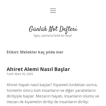
menüyü
Anasayfa
aç
Gizlilik Politikası
Günlük Not Defteri
Yasal Uyarı
İlginç satırlarla farklı bir keşif.
Hakkımızda
Etiket:
Melekler kaç yılda iner
Ahiret Alemi Nasıl Başlar
Tarih: Mart 30, 2025
Ahiret hayatı nasıl başlar? Kıyameti kırdıktan sonra,
hizmetin ömrü tüm insanların ve diğer yaratıkların
dirilişiyle başlar. Mezarın hayatı, insanların ölümü ve
mezarı ile kıyametin dirilişi ile insanların dirilişi