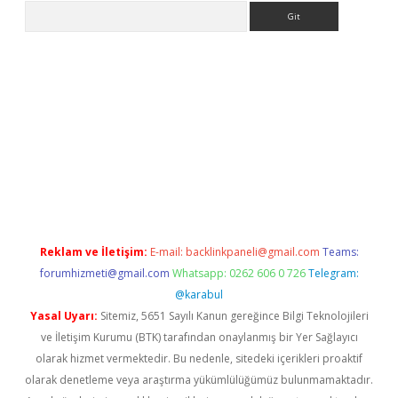
Arama
ps://ilbet.casino/
Reklam ve İletişim:
E-mail:
backlinkpaneli@gmail.com
Teams:
forumhizmeti@gmail.com
Whatsapp: 0262 606 0 726
Telegram:
@karabul
Yasal Uyarı:
Sitemiz, 5651 Sayılı Kanun gereğince Bilgi Teknolojileri
ve İletişim Kurumu (BTK) tarafından onaylanmış bir Yer Sağlayıcı
olarak hizmet vermektedir. Bu nedenle, sitedeki içerikleri proaktif
olarak denetleme veya araştırma yükümlülüğümüz bulunmamaktadır.