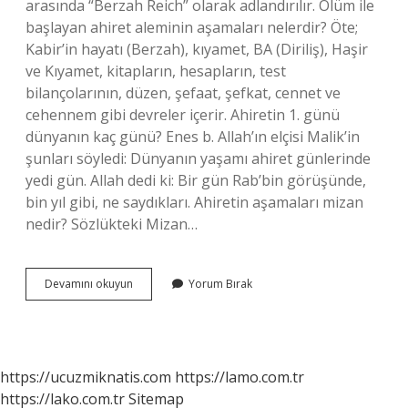
arasında “Berzah Reich” olarak adlandırılır. Ölüm ile
başlayan ahiret aleminin aşamaları nelerdir? Öte;
Kabir’in hayatı (Berzah), kıyamet, BA (Diriliş), Haşir
ve Kıyamet, kitapların, hesapların, test
bilançolarının, düzen, şefaat, şefkat, cennet ve
cehennem gibi devreler içerir. Ahiretin 1. günü
dünyanın kaç günü? Enes b. Allah’ın elçisi Malik’in
şunları söyledi: Dünyanın yaşamı ahiret günlerinde
yedi gün. Allah dedi ki: Bir gün Rab’bin görüşünde,
bin yıl gibi, ne saydıkları. Ahiretin aşamaları mizan
nedir? Sözlükteki Mizan…
Ahiret
Devamını okuyun
Yorum Bırak
Alemi
Nasıl
Başlar
https://ucuzmiknatis.com
https://lamo.com.tr
https://lako.com.tr
Sitemap