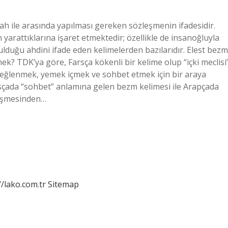
lah ile arasında yapılması gereken sözleşmenin ifadesidir.
 yarattıklarına işaret etmektedir; özellikle de insanoğluyla
rulduğu ahdini ifade eden kelimelerden bazılarıdır. Elest bezm
ek? TDK’ya göre, Farsça kökenli bir kelime olup “içki meclisi
in eğlenmek, yemek içmek ve sohbet etmek için bir araya
rsçada “sohbet” anlamına gelen bezm kelimesi ile Arapçada
rleşmesinden…
//lako.com.tr
Sitemap