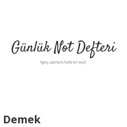
Günlük Not Defteri
İlginç satırlarla farklı bir keşif.
e Demek