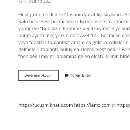
Tarih: Ocak 10, 2025
Elest günü ne demek? İnsanın yaratılışı sırasında Al
Kalu bela elest bezmi nedir? Bu kelimeler Yaratıcının
yaptığı ve “Ben sizin Rabbiniz değil miyim?” diye so
hangi ayette geçiyor? A’raf / Ayet 172. Bezmi ne dem
veya “dostlar toplantısı” anlamına gelir. Alkolikler
gelmeleri. toplantı, buluşma. Bezmi elest nedir? Fa
“ben değil miyim” anlamına gelen elestü fiilinin bi
Bezmi
Devamını okuyun
Yorum Bırak
Elest
Günü
Ne
Demek
https://ucuzmiknatis.com
https://lamo.com.tr
https: