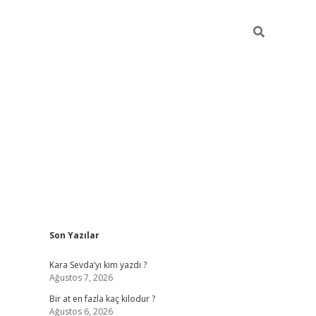
Sidebar
Son Yazılar
https://ilbe
Kara Sevda’yı kim yazdı ?
Ağustos 7, 2026
Bir at en fazla kaç kilodur ?
Ağustos 6, 2026