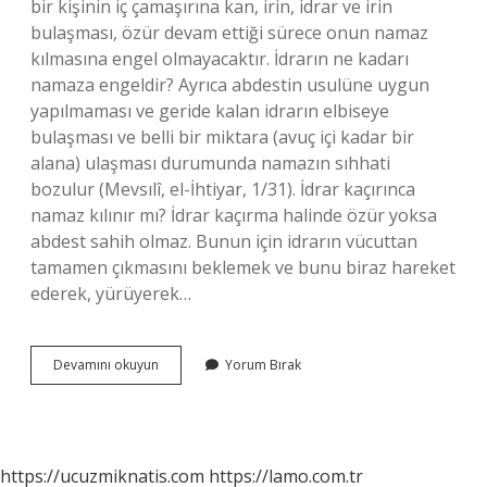
bir kişinin iç çamaşırına kan, irin, idrar ve irin
bulaşması, özür devam ettiği sürece onun namaz
kılmasına engel olmayacaktır. İdrarın ne kadarı
namaza engeldir? Ayrıca abdestin usulüne uygun
yapılmaması ve geride kalan idrarın elbiseye
bulaşması ve belli bir miktara (avuç içi kadar bir
alana) ulaşması durumunda namazın sıhhati
bozulur (Mevsılî, el-İhtiyar, 1/31). İdrar kaçırınca
namaz kılınır mı? İdrar kaçırma halinde özür yoksa
abdest sahih olmaz. Bunun için idrarın vücuttan
tamamen çıkmasını beklemek ve bunu biraz hareket
ederek, yürüyerek…
Elbisede
Devamını okuyun
Yorum Bırak
Ne
Kadar
Idrar
Sıçrarsa
Namaz
https://ucuzmiknatis.com
https://lamo.com.tr
Kılınır