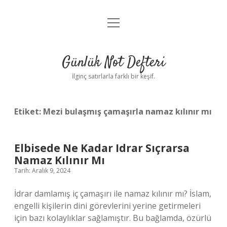
menüyü
Anasayfa
aç
Gizlilik Politikası
Günlük Not Defteri
Yasal Uyarı
İlginç satırlarla farklı bir keşif.
Hakkımızda
Etiket:
Mezi bulaşmış çamaşırla namaz kılınır mı
Elbisede Ne Kadar Idrar Sıçrarsa
Namaz Kılınır Mı
Tarih: Aralık 9, 2024
İdrar damlamış iç çamaşırı ile namaz kılınır mı? İslam,
engelli kişilerin dini görevlerini yerine getirmeleri
için bazı kolaylıklar sağlamıştır. Bu bağlamda, özürlü