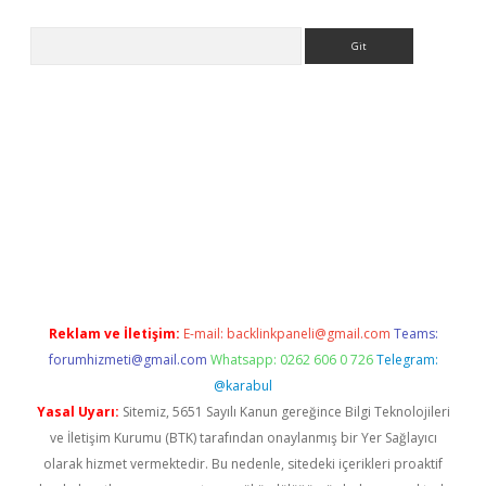
Arama
ps://ilbet.casino/
Reklam ve İletişim:
E-mail:
backlinkpaneli@gmail.com
Teams:
forumhizmeti@gmail.com
Whatsapp: 0262 606 0 726
Telegram:
@karabul
Yasal Uyarı:
Sitemiz, 5651 Sayılı Kanun gereğince Bilgi Teknolojileri
ve İletişim Kurumu (BTK) tarafından onaylanmış bir Yer Sağlayıcı
olarak hizmet vermektedir. Bu nedenle, sitedeki içerikleri proaktif