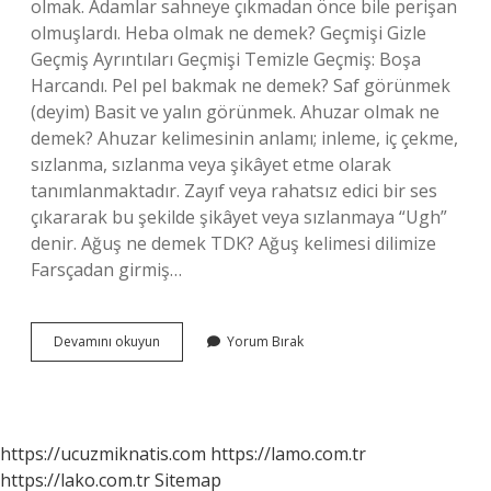
olmak. Adamlar sahneye çıkmadan önce bile perişan
olmuşlardı. Heba olmak ne demek? Geçmişi Gizle
Geçmiş Ayrıntıları Geçmişi Temizle Geçmiş: Boşa
Harcandı. Pel pel bakmak ne demek? Saf görünmek
(deyim) Basit ve yalın görünmek. Ahuzar olmak ne
demek? Ahuzar kelimesinin anlamı; inleme, iç çekme,
sızlanma, sızlanma veya şikâyet etme olarak
tanımlanmaktadır. Zayıf veya rahatsız edici bir ses
çıkararak bu şekilde şikâyet veya sızlanmaya “Ugh”
denir. Ağuş ne demek TDK? Ağuş kelimesi dilimize
Farsçadan girmiş…
Havuş
Devamını okuyun
Yorum Bırak
Olmak
Ne
Demek
https://ucuzmiknatis.com
https://lamo.com.tr
https://lako.com.tr
Sitemap