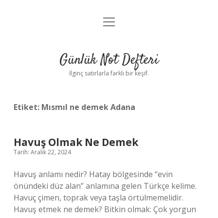
menüyü
Anasayfa
aç
Gizlilik Politikası
Günlük Not Defteri
Yasal Uyarı
İlginç satırlarla farklı bir keşif.
Hakkımızda
Etiket:
Mısmıl ne demek Adana
Havuş Olmak Ne Demek
Tarih: Aralık 22, 2024
Havuş anlamı nedir? Hatay bölgesinde “evin
önündeki düz alan” anlamına gelen Türkçe kelime.
Havuç çimen, toprak veya taşla örtülmemelidir.
Havuş etmek ne demek? Bitkin olmak: Çok yorgun