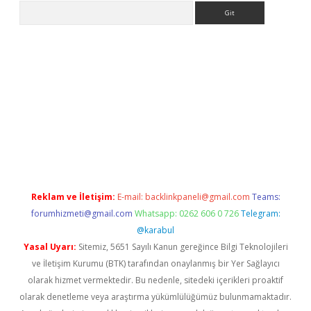
Arama
ps://ilbet.casino/
Reklam ve İletişim:
E-mail:
backlinkpaneli@gmail.com
Teams:
forumhizmeti@gmail.com
Whatsapp: 0262 606 0 726
Telegram:
@karabul
Yasal Uyarı:
Sitemiz, 5651 Sayılı Kanun gereğince Bilgi Teknolojileri
ve İletişim Kurumu (BTK) tarafından onaylanmış bir Yer Sağlayıcı
olarak hizmet vermektedir. Bu nedenle, sitedeki içerikleri proaktif
olarak denetleme veya araştırma yükümlülüğümüz bulunmamaktadır.