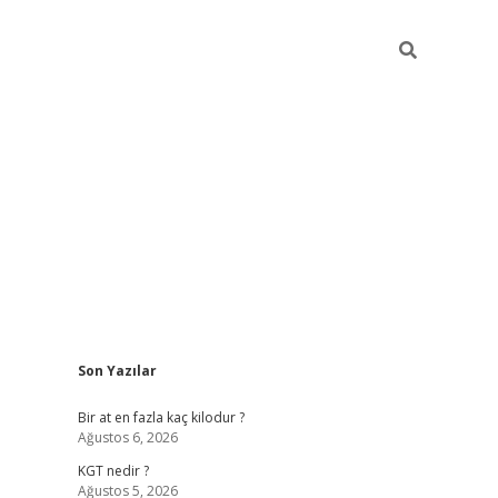
Sidebar
Son Yazılar
https://ilbe
Bir at en fazla kaç kilodur ?
Ağustos 6, 2026
KGT nedir ?
Ağustos 5, 2026