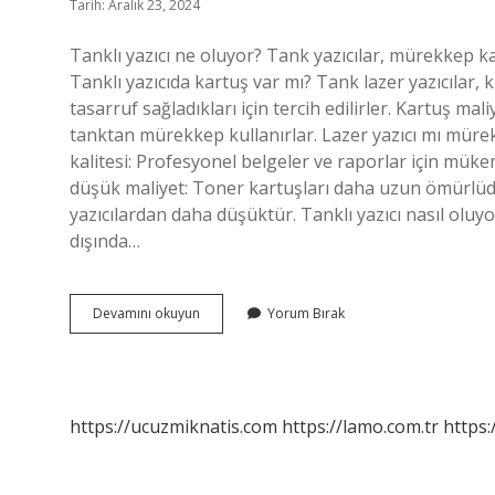
Tarih: Aralık 23, 2024
Tanklı yazıcı ne oluyor? Tank yazıcılar, mürekkep kar
Tanklı yazıcıda kartuş var mı? Tank lazer yazıcılar,
tasarruf sağladıkları için tercih edilirler. Kartuş ma
tanktan mürekkep kullanırlar. Lazer yazıcı mı mürek
kalitesi: Profesyonel belgeler ve raporlar için müke
düşük maliyet: Toner kartuşları daha uzun ömürlü
yazıcılardan daha düşüktür. Tanklı yazıcı nasıl oluy
dışında…
Tanklı
Devamını okuyun
Yorum Bırak
Yazıcı
Ne
Demek
https://ucuzmiknatis.com
https://lamo.com.tr
https: