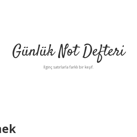
Günlük Not Defteri
İlginç satırlarla farklı bir keşif.
mek