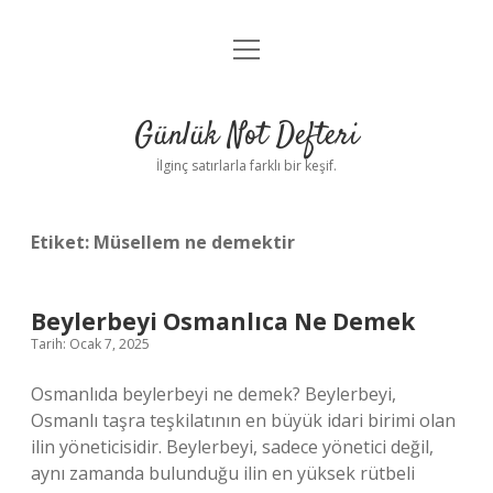
menüyü
Anasayfa
aç
Gizlilik Politikası
Günlük Not Defteri
Yasal Uyarı
İlginç satırlarla farklı bir keşif.
Hakkımızda
Etiket:
Müsellem ne demektir
Beylerbeyi Osmanlıca Ne Demek
Tarih: Ocak 7, 2025
Osmanlıda beylerbeyi ne demek? Beylerbeyi,
Osmanlı taşra teşkilatının en büyük idari birimi olan
ilin yöneticisidir. Beylerbeyi, sadece yönetici değil,
aynı zamanda bulunduğu ilin en yüksek rütbeli