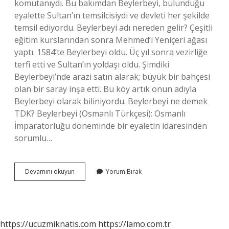
komutanıydı. Bu bakımdan Beylerbeyi, bulunduğu
eyalette Sultan’ın temsilcisiydi ve devleti her şekilde
temsil ediyordu. Beylerbeyi adı nereden gelir? Çeşitli
eğitim kurslarından sonra Mehmed’i Yeniçeri ağası
yaptı. 1584’te Beylerbeyi oldu. Üç yıl sonra vezirliğe
terfi etti ve Sultan’ın yoldaşı oldu. Şimdiki
Beylerbeyi’nde arazi satın alarak; büyük bir bahçesi
olan bir saray inşa etti. Bu köy artık onun adıyla
Beylerbeyi olarak biliniyordu. Beylerbeyi ne demek
TDK? Beylerbeyi (Osmanlı Türkçesi): Osmanlı
İmparatorluğu döneminde bir eyaletin idaresinden
sorumlu…
Beylerbeyi
Devamını okuyun
Yorum Bırak
Osmanlıca
Ne
Demek
https://ucuzmiknatis.com
https://lamo.com.tr