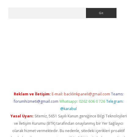
Arama
bet.casino/
Reklam ve İletişim:
E-mail:
backlinkpaneli@gmail.com
Teams:
forumhizmeti@gmail.com
Whatsapp: 0262 606 0 726
Telegram:
@karabul
Yasal Uyarı:
Sitemiz, 5651 Sayılı Kanun gereğince Bilgi Teknolojileri
ve İletişim Kurumu (BTK) tarafından onaylanmış bir Yer Sağlayıcı
olarak hizmet vermektedir. Bu nedenle, sitedeki içerikleri proaktif